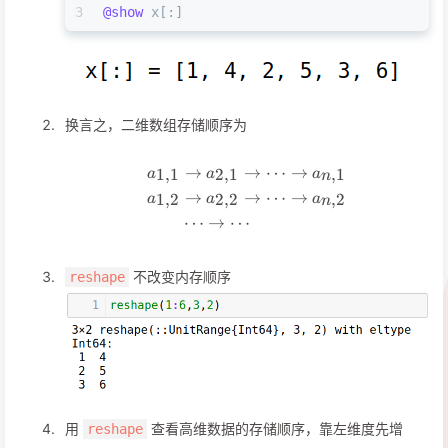
3
@show
 x[:]
换言之，二维数组存储顺序为
→
→
⋯
→
\begin{align*} &a_{1,1}\
1
,
1
2
,
1
,
1
a
a
a
n
→
→
⋯
→
1
,
2
2
,
2
,
2
a
a
a
n
⋯
→
⋯
不改变内存顺序
reshape
用
查看高维数据的存储顺序，靠左维度先增
reshape