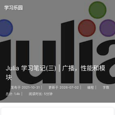
学习乐园
Julia 学习笔记(三) | 广播，性能和模
块
发布于
2021-10-31
|
更新于
2026-07-02
|
编程
|
字数
总计:
1.4k
|
阅读时长:
5分钟