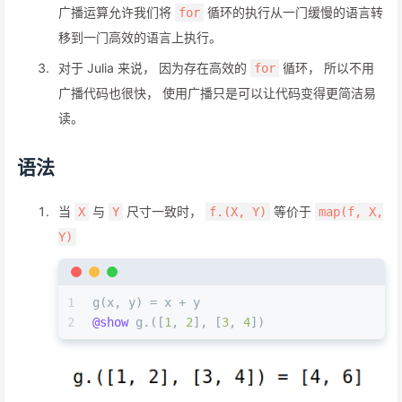
广播运算允许我们将
循环的执行从一门缓慢的语言转
for
移到一门高效的语言上执行。
对于 Julia 来说， 因为存在高效的
循环， 所以不用
for
广播代码也很快， 使用广播只是可以让代码变得更简洁易
读。
语法
当
与
尺寸一致时，
等价于
X
Y
f.(X, Y)
map(f, X,
Y)
1
g(x, y) = x + y
2
@show
 g.([
1
, 
2
], [
3
, 
4
])