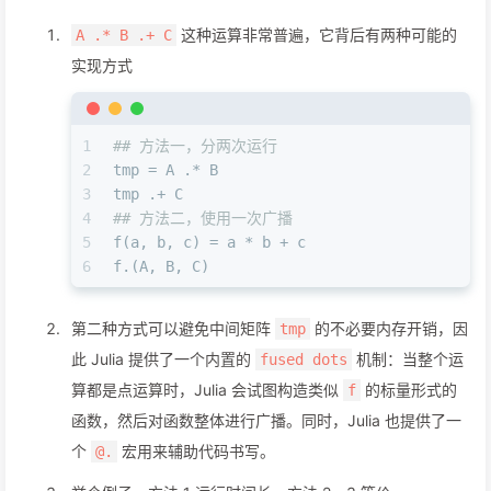
这种运算非常普遍，它背后有两种可能的
A .* B .+ C
实现方式
1
## 方法一，分两次运行
2
tmp = A .* B
3
tmp .+ C
4
## 方法二，使用一次广播
5
f(a, b, c) = a * b + c
6
f.(A, B, C)
第二种方式可以避免中间矩阵
的不必要内存开销，因
tmp
此 Julia 提供了一个内置的
机制：当整个运
fused dots
算都是点运算时，Julia 会试图构造类似
的标量形式的
f
函数，然后对函数整体进行广播。同时，Julia 也提供了一
个
宏用来辅助代码书写。
@.