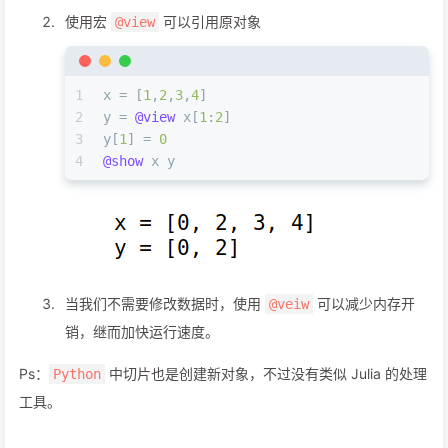
使用宏
可以引用原对象
@view
1
x = [
1
,
2
,
3
,
4
]
2
y = 
@view
 x[
1
:
2
]
3
y[
1
] = 
0
4
@show
 x y
当我们不需要修改数据时，使用
可以减少内存开
@veiw
销，继而加快运行速度。
Ps：
中切片也是创建新对象，不过没有类似 Julia 的处理
Python
工具。