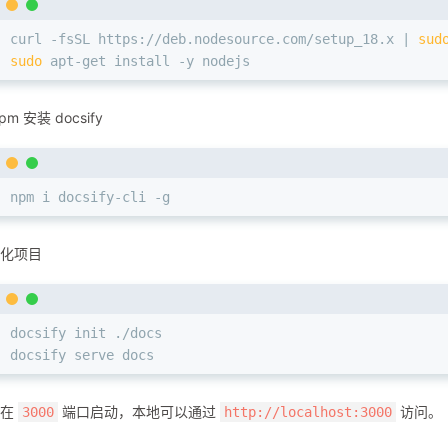
curl -fsSL https://deb.nodesource.com/setup_18.x | 
sud
sudo
 apt-get install -y nodejs
pm 安装 docsify
npm i docsify-cli -g
化项目
docsify init ./docs
docsify serve docs
认在
端口启动，本地可以通过
访问。
3000
http://localhost:3000