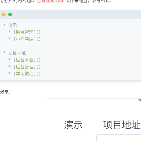
部导航栏的内容通过
文件来配置，参考格式：
_navbar.md
*
 演示
  *
 [
后台管理
](
)
  *
 [
小程序端
](
)
*
 项目地址
  *
 [
后台平台
](
)
  *
 [
后台管理
](
)
  *
 [
学习教程
](
)
效果：