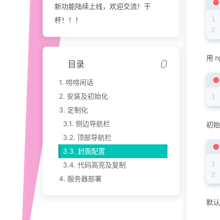
新功能陆续上线，欢迎交流！干
1
杯！！！
2
用 n
目录
1.
唠唠闲话
2.
安装及初始化
1
3.
定制化
3.1.
侧边导航栏
初始
3.2.
顶部导航栏
3.3.
封面配置
1
3.4.
代码高亮及复制
2
4.
服务器部署
默