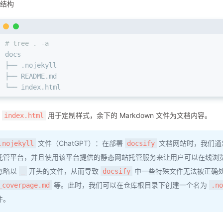
结构
# tree . -a
docs
├── .nojekyll
├── README.md
└── index.html
里
用于定制样式，余下的 Markdown 文件为文档内容。
index.html
文件（ChatGPT）：在部署
文档网站时，我们通常会将
.nojekyll
docsify
托管平台，并且使用该平台提供的静态网站托管服务来让用户可以在线浏
忽略以
开头的文件，从而导致
中一些特殊文件无法被正确
_
docsify
等。此时，我们可以在仓库根目录下创建一个名为
_coverpage.md
.no
件。