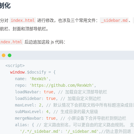
制化
部分对
进行修改，也涉及三个常用文件：
、
index.html
_sidebar.md
航栏、封面和顶部导航栏。
后边追加这段 js 代码：
index.html
<script>
window
.
$docsify
 = {
name
: 
'RexWzh'
,
repo
: 
'https://github.com/RexWzh'
,
loadNavbar
: 
true
, 
// 加载自定义顶部导航栏
loadSidebar
: 
true
, 
// 加载自定义侧边栏
maxLevel
: 
2
, 
// 默认情况下会抓取文档中所有标题渲染成
subMaxLevel
: 
4
, 
// 生成目录的最大层级
mergeNavbar
: 
true
, 
// 小屏设备下合并导航栏到侧边栏
alias
: { 
// 定义路由别名，可以更自由的定义路由规则。 
'/.*/_sidebar.md'
: 
'/_sidebar.md'
,
//防止意外回退