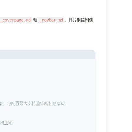
和
，其分别控制侧
_coverpage.md
_navbar.md
目录，可配置最大支持渲染的标题层级。
支持正则