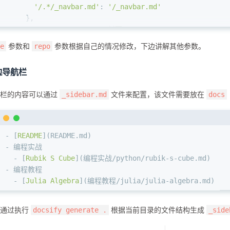
'/.*/_navbar.md'
: 
'/_navbar.md'
    },
coverpage
: 
true
, 
// 封面
search
: {
参数和
参数根据自己的情况修改，下边讲解其他参数。
e
repo
placeholder
: 
'搜索'
,
noData
: 
'找不到结果!'
,
边导航栏
depth
: 
3
    },
边栏的内容可以通过
文件来配置，该文件需要放在
_sidebar.md
docs
  }
</script>
-
 [
README
](
README.md
)
-
 编程实战
  -
 [
Rubik S Cube
](
编程实战/python/rubik-s-cube.md
)
-
 编程教程
  -
 [
Julia Algebra
](
编程教程/julia/julia-algebra.md
)
以通过执行
根据当前目录的文件结构生成
docsify generate .
_side