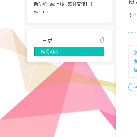
代码 -
新功能陆续上线，欢迎交流！干
杯！！！
安全
目录
1.
唠唠闲话
ssl