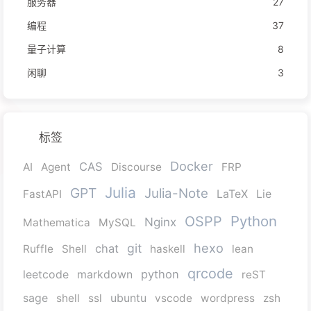
服务器
27
编程
37
量子计算
8
闲聊
3
标签
Docker
CAS
AI
Agent
Discourse
FRP
Julia
GPT
Julia-Note
FastAPI
LaTeX
Lie
Python
OSPP
Nginx
Mathematica
MySQL
hexo
git
chat
Ruffle
Shell
haskell
lean
qrcode
python
leetcode
markdown
reST
sage
shell
ssl
ubuntu
vscode
wordpress
zsh