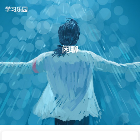
学习乐园
闲聊