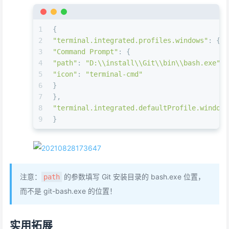
1
{
2
"terminal.integrated.profiles.windows"
: {
3
"Command Prompt"
: {
4
"path"
: 
"D:\\install\\Git\\bin\\bash.exe"
,
5
"icon"
: 
"terminal-cmd"
6
}
7
},
8
"terminal.integrated.defaultProfile.windows
9
}
注意：
的参数填写 Git 安装目录的 bash.exe 位置，
path
而不是 git-bash.exe 的位置！
实用拓展