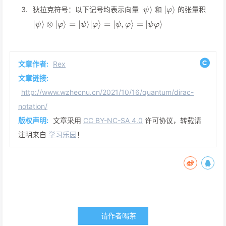
\vert\psi\rangle
\vert\varphi\ra
∣
⟩
∣
⟩
狄拉克符号：以下记号均表示向量
和
的张量积
ψ
φ
\vert\psi\rangle\otimes\vert\varphi\rangle=\ver
∣
⟩
⊗
∣
⟩
=
∣
⟩
∣
⟩
=
∣
,
⟩
=
∣
⟩
ψ
φ
ψ
φ
ψ
φ
ψ
φ
文章作者:
Rex
文章链接:
http://www.wzhecnu.cn/2021/10/16/quantum/dirac-
notation/
版权声明:
文章采用
CC BY-NC-SA 4.0
许可协议，转载请
注明来自
学习乐园
！
请作者喝茶