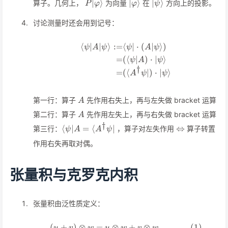
P\vert\varphi\rangle
\vert\varphi\rangle
\vert\psi\rangle
∣
⟩
∣
⟩
∣
⟩
算子。几何上，
为向量
在
方向上的投影。
P
φ
φ
ψ
讨论测量时还会用到记号：
⟨
∣
∣
⟩
:=
⟨
∣
⋅
(
∣
⟩)
\begin{align*} \langle \p
ψ
A
ψ
ψ
A
ψ
=
(⟨
∣
)
⋅
∣
⟩
ψ
A
ψ
†
=
(⟨
∣
)
⋅
∣
⟩
A
ψ
ψ
A
第一行：算子
先作用右失上，再与左失做 bracket 运算
A
A
第二行：算子
先作用左失上，再与右失做 bracket 运算
A
†
\langle\psi\vert A
\Leftrightar
⟨
∣
=
⟨
∣
⇔
第三行：
，算子对左失作用
算子转置
ψ
A
A
ψ
= \langle
作用右失再取对偶。
A^\dagger\psi\vert
张量积与克罗克内积
张量积由泛性质定义：
(
+
)
⊗
=
⊗
+
⊗
\begin{align} (u+v)\otim