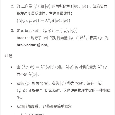
\mathcal{H}
\vert\psi\rangle
\vert\varphi\rangle
(\vert\psi\rangle,\ve
∣
⟩
∣
⟩
(
∣
⟩
,
∣
⟩)
上向量
和
的內积记为
，注意复內
H
ψ
φ
ψ
φ
积左边变量反线性，右边变量线性：
∗
(\lambda \vert\psi\rangle,\mu\vert\varphi\rangl
(
∣
⟩
,
∣
⟩)
=
(
∣
⟩
,
∣
⟩)
λ
ψ
μ
φ
λ
μ
ψ
φ
=
\langle\varphi\vert\psi\rangle:=
\lambda^*\mu(\vert\psi\rangle,\vert\varphi\ran
⟨
∣
⟩
:=
(
∣
⟩
,
∣
⟩)
定义 bracket：
φ
ψ
φ
ψ
(\vert\varphi\rangle,\vert\psi\rang
∗
\vert\varphi\rangle
\langle\varphi\vert\in
\langle\
∣
⟩
⟨
∣
∈
⟨
∣
bracket 诱导了
的对偶向量
，称其
为
H
φ
φ
φ
\mathcal{H}^*
bra-vector
或
bra
。
注记：
∗
∗
\langle\lambda\varphi\vert\psi\rangle =
\lambda\vert\varphi\ran
\lambda^
⟨
∣
⟩
=
⟨
∣
⟩
∣
⟩
⟨
∣
由
知，
的对偶向量为
λ
φ
ψ
λ
φ
ψ
λ
φ
λ
φ
\lambda^*\langle\varphi\vert\psi\rangle
\lambda\langle\varphi\vert
⟨
∣
而不是
。
λ
φ
\langle\varphi\vert
\vert\psi\rangle
\langl
⟨
∣
∣
⟩
左失
称为 “bra”，右失
称为 “ket”，凑在一起
φ
ψ
⟨
∣
⟩
正好是个 “bracket”，这也许是物理学家的一种幽默
φ
ψ
吧。
从矩阵角度看， 这些都是简单概念
\vert\psi\rangle