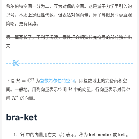
希尔伯特空间一分为二，互为对偶的空间。这是量子力学里引入的
记号，本质上是线性代数，但表达对偶向量，算子等概念时更直观
简略，更有优势。
第一篇写长了，不利于阅读，索性把介绍狄拉克符号的部分独立出
来
\mathcal{H}=\mathbb{C}^n
n
C
=
下设
为
复数希尔伯特空间
，即复数域上的完备內积空
H
\mathcal{H}
间。一般地，用列向量表示空间
中的向量，行向量表示对偶空
H
∗
\mathcal{H}^*
间
的向量。
H
bra-ket
\mathcal{H}
\vert\psi\rangle
∣
⟩
中的向量用右失
表示，称为
ket-vector
或
ket
。
H
ψ