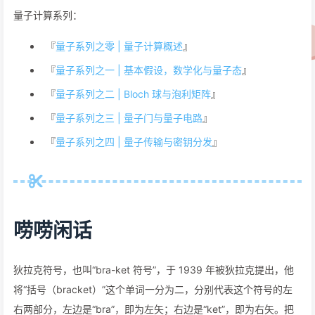
量子计算系列：
『
量子系列之零 | 量子计算概述
』
『
量子系列之一 | 基本假设，数学化与量子态
』
『
量子系列之二 | Bloch 球与泡利矩阵
』
『
量子系列之三 | 量子门与量子电路
』
『
量子系列之四 | 量子传输与密钥分发
』
唠唠闲话
狄拉克符号，也叫“bra-ket 符号”，于 1939 年被狄拉克提出，他
将“括号（bracket）”这个单词一分为二，分别代表这个符号的左
右两部分，左边是“bra”，即为左矢；右边是“ket”，即为右矢。把