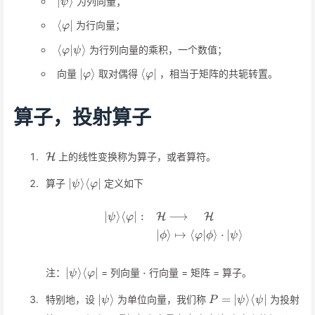
∣
⟩
为列向量；
ψ
\langle\varphi\vert
⟨
∣
为行向量；
φ
\langle\varphi\vert\psi\rangle
⟨
∣
⟩
为行列向量的乘积，一个数值；
φ
ψ
\vert\varphi\rangle
\langle\varphi\vert
∣
⟩
⟨
∣
向量
取对偶得
，相当于矩阵的共轭转置。
φ
φ
算子，投射算子
\mathcal{H}
上的线性变换称为算子，或者算符。
H
\vert\psi\rangle\langle\varphi\vert
∣
⟩
⟨
∣
算子
定义如下
ψ
φ
∣
⟩
⟨
∣
:
⟶
\begin{align*} \vert\psi
H
H
ψ
φ
∣
⟩
↦
⟨
∣
⟩
⋅
∣
⟩
ϕ
φ
ϕ
ψ
\vert\psi\rangle\langle\varphi\vert
\cdot
∣
⟩
⟨
∣
⋅
注：
= 列向量
行向量 = 矩阵 = 算子。
ψ
φ
\vert\psi\rangle
P=\vert\psi\rangle
∣
⟩
=
∣
⟩
⟨
∣
特别地，设
为单位向量，我们称
为投射
ψ
P
ψ
ψ