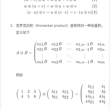
u
v
w
u
w
v
w
⊗
(
+
)
=
⊗
+
⊗
w
u
v
w
u
w
v
(
⋅
)
⊗
=
⊗
(
⋅
)
=
⋅
(
⊗
)
c
u
v
u
c
v
c
u
v
克罗克内积（Kronecker product）是矩阵的一种张量积，
定义如下
⋯
A\otimes B=\begin{pmat
11
12
1
,
−
1
1
a
B
a
B
a
B
a
B
n
n
⋯
21
22
2
,
−
1
2
a
B
a
B
a
B
a
B
n
n
⊗
=
A
B
⋮
⋮
⋱
⋮
⋮
⋯
1
2
,
−
1
a
B
a
B
a
B
a
B
n
n
n
n
nn
例如
\left(\begin{array}{rrr} 1
11
12
b
b
1
2
3
(
)
(
)
11
12
21
22
b
b
b
b
⊗
=
4
5
6
4
4
21
22
11
12
b
b
b
b
4
4
21
22
b
b