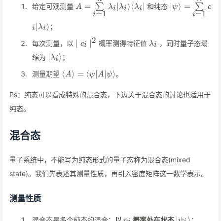
A=\sum\limits_{i=1}^n
\vert\psi\ra
=
∣
⟩
⟨
∣
∣
⟩
=
给定可观测量
∑
和纯态
∑
A
λ
λ
λ
ψ
c
i
i
i
\lambda_i\vert\lambda_i\rangle\lang
=
1
=
1
i
i
∣
⟩
；
λ
i
i
2
\mid
\lambda_i
∣
∣
每次测量，以
概率测得特征值
，同时量子态塌
c
λ
i
i
c_i\mid^2
\vert\lambda_i\rangle
∣
⟩
缩为
；
λ
i
\langle
⟨
⟩
=
⟨
∣
∣
⟩
测量期望
。
A
ψ
A
ψ
A\rangle=\langle\psi\vert
A\vert\psi\rangle
Ps：纯态可以看成特殊的混合态，下边关于混合态的讨论也适用于
纯态。
混合态
量子系统中，不能写为纯态形式的量子态称为混合态(mixed
state)。我们先表述其测量性质，再引入密度矩阵这一数学表示。
测量性质
p_i
\vert\psi_i
∣
⟩
混合态是多个纯态的混合：
以
概率处在状态
；
p
ψ