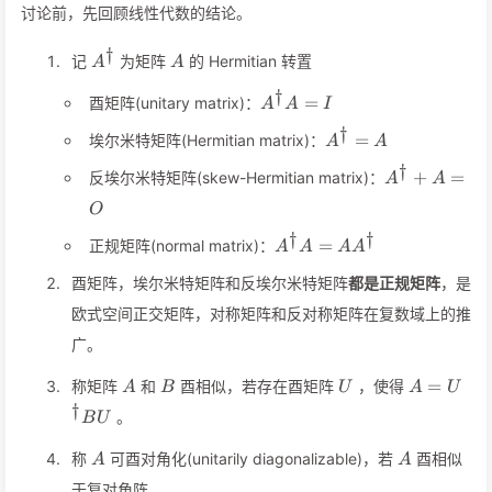
讨论前，先回顾线性代数的结论。
†
A^\dagger
A
记
为矩阵
的 Hermitian 转置
A
A
†
A^\dagger
=
酉矩阵(unitary matrix)：
A
A
I
A=I
†
A^\dagger=A
=
埃尔米特矩阵(Hermitian matrix)：
A
A
†
A^\dagger
+
=
反埃尔米特矩阵(skew-Hermitian matrix)：
A
A
O
†
†
A^\dagger
=
正规矩阵(normal matrix)：
A
A
A
A
A=AA^\dagger
酉矩阵，埃尔米特矩阵和反埃尔米特矩阵
都是正规矩阵
，是
欧式空间正交矩阵，对称矩阵和反对称矩阵在复数域上的推
广。
A
B
U
A=U^\da
=
称矩阵
和
酉相似，若存在酉矩阵
，使得
A
B
U
A
U
BU
†
。
B
U
A
A
称
可酉对角化(unitarily diagonalizable)，若
酉相似
A
A
于复对角阵。