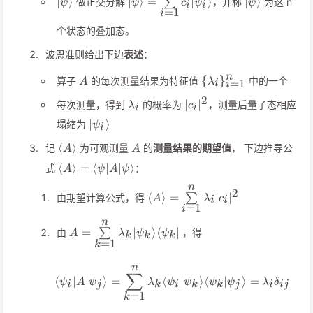
∣
⟩
∣
⟩
=
∣
⟩
∣
⟩
做正交分解
∑
，并称
为这 n
ψ
ψ
c
ψ
ψ
i
i
=
1
i
个状态的叠加态。
波恩准则给出下边
表述
：
A
\
n
{
}
算子
的每次测量结果为特征值
中的一个
A
λ
=
1
i
i
{\lambda_i\}_{i=1}
2
\lambda_i
\vert
∣
∣
每次测量，得到
的概率为
，测量后量子态相应
λ
c
i
i
c_i\vert^2
\vert\psi_i\rangle
∣
⟩
塌缩为
ψ
i
\langle
A
⟨
⟩
记
为可观测量
的
测量结果的期望值
， 下边推导公
A
A
A\rangle
\langle
⟨
⟩
=
⟨
∣
∣
⟩
式
：
A
ψ
A
ψ
A\rangle=\langle\psi\vert
n
\langle
A\vert\psi\rangle
2
⟨
⟩
=
∣
∣
由期望计算公式，得
∑
A
λ
c
i
i
A\rangle=\sum\limits_{i=1}^
=
1
i
c_i\vert^2
n
A=\sum\limits_{k=1}^n
=
∣
⟩
⟨
∣
由
∑
，得
A
λ
ψ
ψ
k
k
k
\lambda_k\vert\psi_k\rangle\langle\psi_k\v
=
1
k
n
\langle \psi_i\vert A\ver
∑
⟨
∣
∣
⟩
=
⟨
∣
⟩
⟨
∣
⟩
=
ψ
A
ψ
λ
ψ
ψ
ψ
ψ
λ
δ
i
j
k
i
k
k
j
i
ij
=
1
k