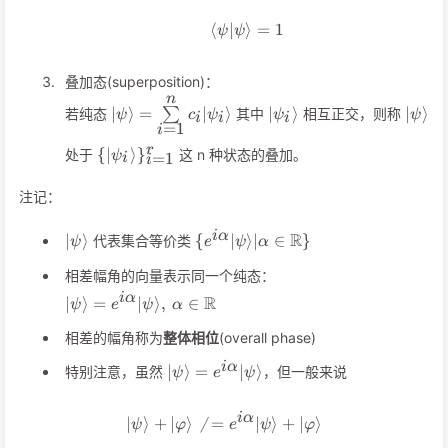
⟨
∣
⟩
\langle\psi\vert\psi\rang
=
1
ψ
ψ
叠加态(superposition)：
n
\vert\psi\rangle=\sum\limits_{i=1}^nc_i\v
\vert\psi_i\rangle
\vert
∣
⟩
=
∣
⟩
∣
⟩
∣
⟩
若纯态
∑
其中
相互正交，则称
ψ
c
ψ
ψ
ψ
i
i
i
=
1
i
\
r
{
∣
⟩
}
处于
这 n 种状态的叠加。
ψ
=
1
i
i
{\vert\psi_i\rangle\}_{i=1}^r
注记：
\vert\psi\rangle
\
i
α
R
∣
⟩
{
∣
⟩
∣
∈
}
代表集合等价类
ψ
e
ψ
α
{e^{i\alpha}\vert\psi\rangle\v
相差幅角的向量表示同一个纯态：
\vert\psi\rangle=e^{i\alpha}\vert\psi\rangle,\
i
α
R
∣
⟩
=
∣
⟩
,
∈
ψ
e
ψ
α
\alpha\in\mathbb{R}
相差的幅角称为
整体相位
(overall phase)
\vert\psi\rangle=e^{i\alpha}\vert\
i
α
∣
⟩
=
∣
⟩
特别注意，虽然
，但一般来说
ψ
e
ψ
i
α
∣
⟩
+
∣
⟩

=
\vert\psi\rangle+\vert\varp
∣
⟩
+
∣
⟩
ψ
φ
e
ψ
φ