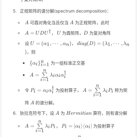
正规矩阵的谱分解(spectrum decomposition)：
A
A
可酉对角化当且仅当
为正规矩阵，此时
A
A
†
A=UDU^\dagger
U
D
=
，
为酉矩阵，
为复对角阵
A
U
D
U
U
D
U=
diag(D)=
=
(
,
⋯
,
)
(
)
=
(
,
⋯
,
设
，
1
1
U
α
α
d
ia
g
D
λ
λ
n
n
(\alpha_1,\cdots,\alpha_n)
(\lambda_1,\cdots,\lamb
)
，则
\
n
{
}
为一组标准正交基
α
=
1
i
i
{\alpha_i\}_{i=1}^n
n
†
A=\sum\limits_{i=1}^n
=
∑
A
λ
α
α
i
i
i
\lambda_i\alpha_i\alpha_i^\dagger
=
1
i
n
†
P_i=\alpha_i\alpha_i^\dagger
A=\sum\limits_{i=1}^
=
=
令
为投射算子，
∑
称为矩
P
α
α
A
λ
P
i
i
i
i
i
=
1
i
A
阵
的谱分解。
A
A
Hermitian
狄拉克符号下，设
为
算符，则有谱分解
A
H
er
mi
t
ian
n
A=\sum\limits_{i=1}^n\lambda_iP_i
P_i=\vert\alpha_i\rangle\langl
=
=
∣
⟩
⟨
∣
∑
，
为投射算子
A
λ
P
P
α
α
i
i
i
i
i
=
1
i
n