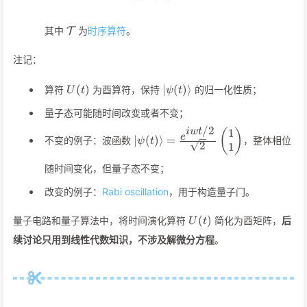
\mathcal{T}
其中
为
时序算符
。
T
注记：
U(t)
\vert\psi(t)\rangle
(
)
∣
(
)⟩
算符
为酉算符，保持
的归一化性质；
U
t
ψ
t
量子态可能随时间改变或者不变；
/2
i
w
t
1
\vert\psi(t)\rangle=\frac{e^{iw
(
)
e
∣
(
)⟩
=
不变的例子：波函数
，整体相位
ψ
t
2
{\sqrt{2}}\begin{pmatrix}1\\
1
1\end{pmatrix}
随时间变化，但量子态不变；
改变的例子：
Rabi oscillation
，用于构造量子门。
U(t)
(
)
量子电路和量子算法中，将时间演化算符
简化为酉矩阵，
后
U
t
续讨论只用到线性代数知识，不涉及解微分方程
。