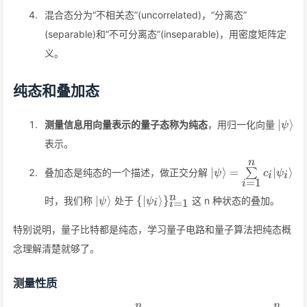
混合态分为“不相关态”(uncorrelated)，“分离态”
(separable)和“不可分离态”(inseparable)，用密度矩阵定
义。
纯态和叠加态
\vert
∣
⟩
测量信息用向量表示的量子态称为纯态
，用归一化向量
ψ
表示。
n
\vert\psi\rangle=
∣
⟩
=
∣
⟩
叠加态是纯态的一个描述，做正交分解
∑
ψ
c
ψ
i
i
=
1
i
\vert\psi\rangle
\
n
∣
⟩
{
∣
⟩
}
时，我们称
处于
这 n 种状态的叠加。
ψ
ψ
=
1
i
i
{\vert\psi_i\rangle\}_{i=1}^n
特别说明，量子比特都是纯态，学习量子电路和量子算法把纯态概
念理解清楚就够了。
测量性质
n
n