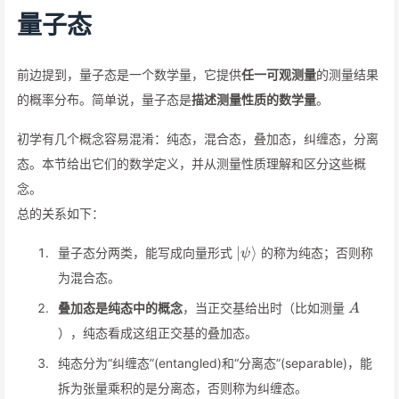
量子态
前边提到，量子态是一个数学量，它提供
任一可观测量
的测量结果
的概率分布。简单说，量子态是
描述测量性质的数学量
。
初学有几个概念容易混淆：纯态，混合态，叠加态，纠缠态，分离
态。本节给出它们的数学定义，并从测量性质理解和区分这些概
念。
总的关系如下：
\vert\psi\rangle
∣
⟩
量子态分两类，能写成向量形式
的称为纯态；否则称
ψ
为混合态。
A
叠加态是纯态中的概念
，当正交基给出时（比如测量
A
），纯态看成这组正交基的叠加态。
纯态分为“纠缠态”(entangled)和“分离态”(separable)，能
拆为张量乘积的是分离态，否则称为纠缠态。