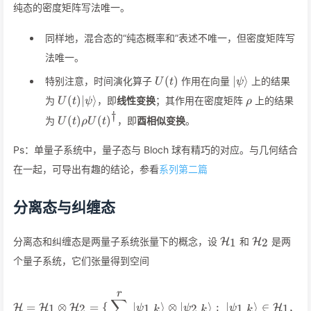
纯态的密度矩阵写法唯一。
同样地，混合态的“纯态概率和”表述不唯一，但密度矩阵写
法唯一。
U(t)
\vert\psi\rang
(
)
∣
⟩
特别注意，时间演化算子
作用在向量
上的结果
U
t
ψ
U(t)\vert\psi\rangle
\rho
(
)
∣
⟩
为
，即
线性变换
；其作用在密度矩阵
上的结果
U
t
ψ
ρ
†
U(t)\rho
(
)
(
)
为
，即
酉相似变换
。
U
t
ρ
U
t
U(t)^\dagger
Ps：单量子系统中，量子态与 Bloch 球有精巧的对应。与几何结合
在一起，可导出有趣的结论，参看
系列第二篇
分离态与纠缠态
\mathcal{H}_1
\mathcal{
分离态和纠缠态是两量子系统张量下的概念，设
和
是两
H
H
1
2
个量子系统，它们张量得到空间
r
\mathcal{H}=\mathcal{H}_1\
∑
=
⊗
=
{
∣
⟩
⊗
∣
⟩
:
∣
⟩
∈
,
∣
H
H
H
H
1
2
1
,
2
,
1
,
1
ψ
ψ
ψ
ψ
k
k
k