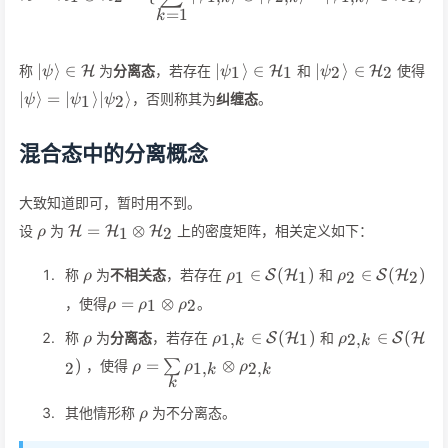
=
1
k
\vert\psi\rangle\in\mathcal{H}
\vert\psi_1\rangle\in\mathc
\vert\psi_2\ran
∣
⟩
∈
∣
⟩
∈
∣
⟩
∈
称
为
分离态
，若存在
和
使得
H
H
H
1
1
2
2
ψ
ψ
ψ
\vert\psi\rangle=\vert\psi_1\rangle\vert\psi_2\rangle
∣
⟩
=
∣
⟩
∣
⟩
，否则称其为
纠缠态
。
1
2
ψ
ψ
ψ
混合态中的分离概念
大致知道即可，暂时用不到。
\rho
\mathcal{H}=\mathcal{H}_1\otimes\mathcal{
=
⊗
设
为
上的密度矩阵，相关定义如下：
H
H
H
1
2
ρ
\rho
\rho_1\in\mathcal{S}
\rho_2\in\ma
∈
(
)
∈
(
)
称
为
不相关态
，若存在
和
S
H
S
H
1
1
2
2
ρ
ρ
ρ
(\mathcal{H}_1)
(\mathcal{H}
\rho=\rho_1\otimes\rho_2
=
⊗
，使得
。
1
2
ρ
ρ
ρ
\rho
\rho_{1,k}\in\mathcal{S}
\rho_{2,k}\i
∈
(
)
∈
(
称
为
分离态
，若存在
和
S
H
S
H
1
,
1
2
,
ρ
ρ
ρ
k
k
(\mathcal{H}_1)
(\mathcal{H}
\rho=\sum\limits_{k}\rho_{1,k}\otimes
)
=
⊗
，使得
∑
2
1
,
2
,
ρ
ρ
ρ
k
k
k
\rho
其他情形称
为不分离态。
ρ