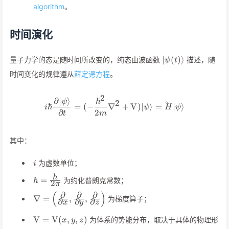
algorithm
。
时间演化
\vert\psi(t)\ran
∣
(
)⟩
量子力学的态是随时间所改变的，纯态由波函数
描述，随
ψ
t
时间变化的规律遵从
薛定谔方程
。
2
∂
∣
⟩
ℏ
\begin{align*} i\hbar\frac{
ψ
2
^
ℏ
=
(
−
∇
+
V
)
∣
⟩
=
∣
⟩
i
ψ
H
ψ
∂
2
t
m
其中：
i
为虚数单位；
i
\hbar=\frac{h}
h
ℏ
=
为约化普朗克常数；
2
π
{2\pi}
(
)
∂
∂
∂
\nabla=\left(\frac{\partial}
∇
=
,
,
为梯度算子；
∂
∂
∂
x
y
z
{\partial x},\frac{\partial}
{\partial y},\frac{\partial}
\mathrm{V}=\mathrm{V}
V
=
V
(
,
,
)
为体系的势能分布，取决于具体的物理形
x
y
z
{\partial z}\right)
(x,y,z)