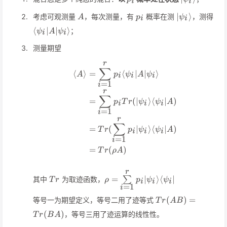
i
i
A
p_i
\vert\psi_i\
\la
∣
⟩
考虑可观测量
，每次测量，有
概率在测
，测得
A
p
ψ
i
i
A\v
⟨
∣
∣
⟩
；
ψ
A
ψ
i
i
测量期望
r
\begin{align*} \langle A
∑
⟨
⟩
=
⟨
∣
∣
⟩
A
p
ψ
A
ψ
i
i
i
=
1
i
r
∑
=
(
∣
⟩
⟨
∣
)
p
T
r
ψ
ψ
A
i
i
i
=
1
i
r
∑
=
(
∣
⟩
⟨
∣
)
T
r
p
ψ
ψ
A
i
i
i
=
1
i
=
(
)
T
r
ρ
A
r
Tr
\rho=\sum\limits_{i=1}^rp_i\v
=
∣
⟩
⟨
∣
其中
为取迹函数，
∑
T
r
ρ
p
ψ
ψ
i
i
i
\psi_i\vert
=
1
i
Tr(AB)=Tr(BA)
(
)
=
等号一为期望定义，等号二用了迹等式
T
r
A
B
(
)
，等号三用了迹运算的线性性。
T
r
B
A