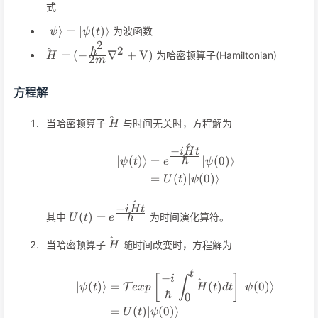
式
\vert\psi\rangle=\vert\psi(t)\rangle
∣
⟩
=
∣
(
)⟩
为波函数
ψ
ψ
t
2
ℏ
2
^
\hat{H}=(-\frac{\hbar^2}
=
(
−
∇
+
V
)
为哈密顿算子(Hamiltonian)
H
2
m
{2m}\nabla^2+\mathrm{V})
方程解
^
\hat{H}
当哈密顿算子
与时间无关时，方程解为
H
^
−
i
H
t
\begin{align*} \vert\psi
ℏ
∣
(
)⟩
=
∣
(
0
)⟩
ψ
t
e
ψ
=
(
)
∣
(
0
)⟩
U
t
ψ
^
−
i
H
t
U(t)=e^{\frac{-
ℏ
(
)
=
其中
为时间演化算符。
U
t
e
i\hat{H}t}
^
\hat{H}
{\hbar}}
当哈密顿算子
随时间改变时，方程解为
H
t
−
\begin{align*} \vert\psi
[
]
i
∫
^
∣
(
)⟩
=
(
)
∣
(
0
)⟩
T
ψ
t
e
x
p
H
t
d
t
ψ
ℏ
0
=
(
)
∣
(
0
)⟩
U
t
ψ