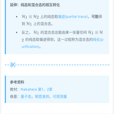
延伸：纯态和混合态的相互转化
\mathcal{H}_1\otimes\mathcal{H}_2
⊗
上的纯态取
偏迹(partial trace)
，
可能
得
H
H
1
2
\mathcal{H}_1
到
上的混合态。
H
1
\mathcal{H}_1
\mathcal{H}
⊗
反之，
的混合态总能由某一张量空间
H
H
H
1
1
的纯态取偏迹得到，这一过程称为混合态的
纯化(p
2
urification)
。
参考资料
教材：
Nakahara 第1，2章
维基：
量子态
，
玻恩准则
，
可观测量