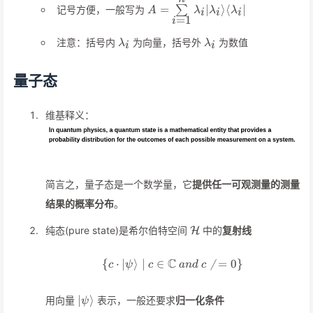
A=\sum\limits_{i=1}^n\lambd
=
∣
⟩
⟨
∣
记号方便，一般写为
∑
A
λ
λ
λ
i
i
i
=
1
i
\lambda_i
\lambda_i
注意：括号内
为向量，括号外
为数值
λ
λ
i
i
量子态
维基释义：
简言之，量子态是一个数学量，它
提供任一可观测量的测量
结果的概率分布
。
\mathcal{H}
纯态(pure state)是希尔伯特空间
中的
复射线
H
C
{
⋅
∣
⟩
∣
∈
\{c\cdot\vert\psi\rangle

=
0
}
c
ψ
c
an
d
c
\vert\psi\rangle
∣
⟩
用向量
表示，一般还要求
归一化条件
ψ