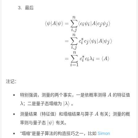
最后
n
\begin{align*} \langle\p
∑
⟨
∣
∣
⟩
=
⟨
∣
∣
⟩
ψ
A
ψ
c
ψ
A
c
ψ
i
i
j
j
,
i
j
n
∑
∗
=
⟨
∣
∣
⟩
c
c
ψ
A
ψ
j
i
j
i
,
i
j
n
∑
∗
=
=
⟨
⟩
c
c
λ
A
i
i
i
=
1
i
注记：
A
\l
特别强调，测量的两个事实，一是依概率测得
的特征值
A
\vert\lambda\rangle
∣
⟩
；二是量子态塌缩为
。
λ
λ
A
测量结果（特征值）和塌缩结果与算子
有关；测量的概
A
\vert\psi\rangle
∣
⟩
率则与量子态
有关。
ψ
“塌缩”是量子算法的构造技巧之一，比如
Simon