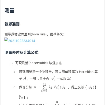
测量
波恩准则
测量遵循波恩准则(born rule)，维基释义：
测量表述及计算公式
可观测量(observable) 与叠加态
可观测量是一个物理量，可以简单理解为 Hermitian 算
A
\vert\psi\rangle
∣
⟩
子
，一般与量子态
一起给出；
A
ψ
n
A=\sum\limits_{i=1}^n
\
=
∣
⟩
⟨
∣
{
∣
⟩
}
做谱分解
∑
，得正交基
A
λ
ψ
ψ
ψ
i
i
i
i
\lambda_i\vert\psi_i\rangle\langle\psi
{\vert\psi
=
1
i
n
；
=
1
i
n
\vert\psi\rangle
\vert\psi\rangle=\sum\limits_{i=
\vert\psi\ra