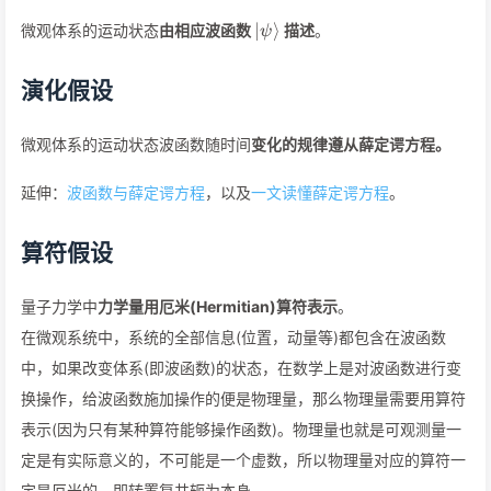
\vert\psi\rangle
∣
⟩
微观体系的运动状态
由相应波函数
描述
。
ψ
演化假设
微观体系的运动状态波函数随时间
变化的规律遵从薛定谔方程。
延伸：
波函数与薛定谔方程
，以及
一文读懂薛定谔方程
。
算符假设
量子力学中
力学量用厄米(Hermitian)算符表示
。
在微观系统中，系统的全部信息(位置，动量等)都包含在波函数
中，如果改变体系(即波函数)的状态，在数学上是对波函数进行变
换操作，给波函数施加操作的便是物理量，那么物理量需要用算符
表示(因为只有某种算符能够操作函数)。物理量也就是可观测量一
定是有实际意义的，不可能是一个虚数，所以物理量对应的算符一
定是厄米的，即转置复共轭为本身。