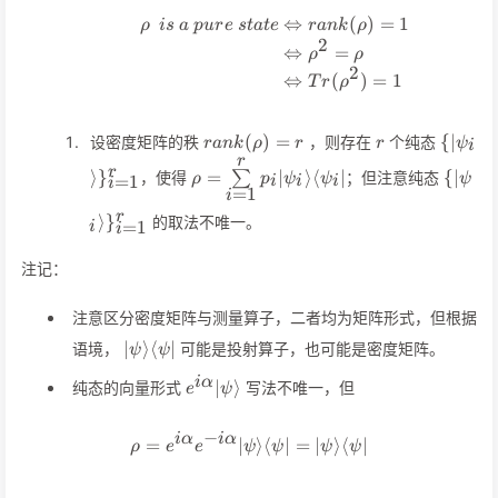
⇔
(
)
=
1
\begin{align*} \rho\ \ i
ρ
i
s
a
p
u
r
e
s
t
a
t
e
r
ank
ρ
2
⇔
=
ρ
ρ
2
⇔
(
)
=
1
T
r
ρ
rank(\rho)=
r
\
(
)
=
{
∣
设密度矩阵的秩
，则存在
个纯态
r
ank
ρ
r
r
ψ
i
r
{\vert
r
\rho=\sum\limits_{i=1}^rp_i\vert\
\
r
⟩
}
=
∣
⟩
⟨
∣
{
∣
，使得
∑
；但注意纯态
ρ
p
ψ
ψ
ψ
=
1
i
i
i
i
\psi_i\vert
{\ver
=
1
i
r
⟩
}
的取法不唯一。
=
1
i
i
注记：
注意区分密度矩阵与测量算子，二者均为矩阵形式，但根据
\vert\psi\rangle\langle\psi\vert
∣
⟩
⟨
∣
语境，
可能是投射算子，也可能是密度矩阵。
ψ
ψ
e^{i\alpha}\vert\psi\rangle
i
α
∣
⟩
纯态的向量形式
写法不唯一，但
e
ψ
−
i
α
i
α
=
∣
\rho=e^{i\alpha}e^{-i\alpha
⟩
⟨
∣
=
∣
⟩
⟨
∣
ρ
e
e
ψ
ψ
ψ
ψ