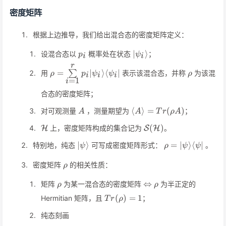
密度矩阵
根据上边推导，我们给出混合态的密度矩阵定义：
p_i
\vert\psi_i\rangle
∣
⟩
设混合态以
概率处在状态
；
p
ψ
i
i
r
\rho=\sum\limits_{i=1}^rp_i\vert\psi_i\ran
\rho
=
∣
⟩
⟨
∣
用
∑
表示该混合态，并称
为该混
ρ
p
ψ
ψ
ρ
i
i
i
\psi_i\vert
=
1
i
合态的密度矩阵；
A
\langle
⟨
⟩
=
(
)
对可观测量
，测量期望为
；
A
A
T
r
ρ
A
A\rangle=Tr(\rho
\mathcal{H}
\mathcal{S}
(
)
上，密度矩阵构成的集合记为
。
A)
H
S
H
(\mathcal{H})
\vert\psi\rangle
\rho=\vert\psi\
∣
⟩
=
∣
⟩
⟨
∣
特别地，纯态
可写成密度矩阵形式：
。
ψ
ρ
ψ
ψ
\rho
密度矩阵
的相关性质：
ρ
\rho
\Leftrightarrow
\rho
⇔
矩阵
为某一混合态的密度矩阵
为半正定的
ρ
ρ
Tr(\rho)=1
(
)
=
1
Hermitian 矩阵，且
；
T
r
ρ
纯态刻画