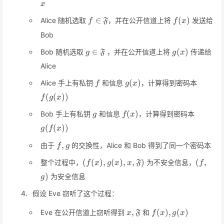
x
f\in\mathfrak{F}
f(x)
∈
(
)
Alice 随机选取
，并在公开信道上将
发送给
F
f
f
x
Bob
g\in\mathfrak{F}
g(x)
∈
(
)
Bob 随机选取
，并在公开信道上将
传递给
F
g
g
x
Alice
f
g(x)
f(g(x))
(
)
Alice 手上有私钥
和信息
，计算得到密码本
f
g
x
(
(
))
f
g
x
g
f(x)
g(f(x))
(
)
Bob 手上有私钥
和信息
，计算得到密码本
g
f
x
(
(
))
g
f
x
f,g
,
由于
的交换性，Alice 和 Bob 得到了同一个密码本
f
g
(f(x), g(x), x,
(f,g)
(
(
)
,
(
)
,
,
)
(
,
整个过程中，
为不安全信息，
F
f
x
g
x
x
f
\mathfrak{F})
)
为安全信息
g
假设 Eve 窃听了这个过程：
x,\mathfrak{F}
f(x),g(x)
,
(
)
,
(
)
Eve 在公开信道上窃听得到
和
F
x
f
x
g
x