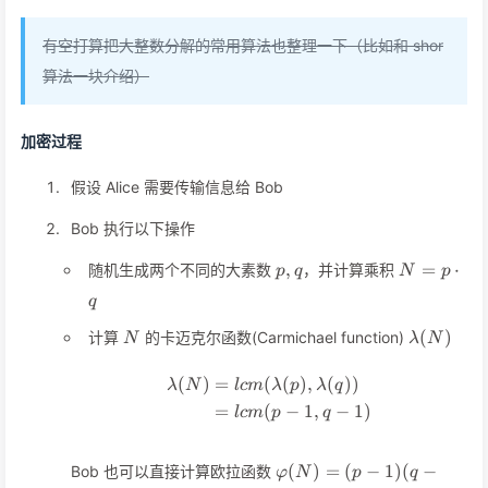
有空打算把大整数分解的常用算法也整理一下（比如和 shor
算法一块介绍）
加密过程
假设 Alice 需要传输信息给 Bob
Bob 执行以下操作
p,q
N =
,
=
⋅
随机生成两个不同的大素数
，并计算乘积
p
q
N
p
p\cdot
q
q
N
\lambda(
(
)
计算
的卡迈克尔函数(Carmichael function)
N
λ
N
(
)
=
(
(
)
,
(
))
\begin{align*} \lambda(N
λ
N
l
c
m
λ
p
λ
q
=
(
−
1
,
−
1
)
l
c
m
p
q
\varphi(N)=
(
)
=
(
−
1
)
(
−
Bob 也可以直接计算欧拉函数
φ
N
p
q