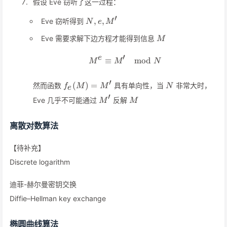
假设 Eve 窃听了这一过程：
′
N,e,M'
,
,
Eve 窃听得到
N
e
M
M
Eve 需要求解下边方程才能得到信息
M
′
e
≡
M^e\equiv M'\mod N
mod
M
M
N
′
f_e(M)=M'
N
(
)
=
然而函数
具有单向性，当
非常大时，
f
M
M
N
e
′
M'
M
Eve 几乎不可能通过
反解
M
M
离散对数算法
【待补充】
Discrete logarithm
迪菲-赫尔曼密钥交换
Diffie–Hellman key exchange
椭圆曲线算法