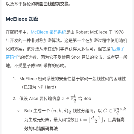
以及基于群论的
椭圆曲线密钥交换
。
McEliece 加密
在密码学中，
McEliece 密码系统
是由 Robert McEliece 于 1978
年开发的一种非对称加密算法。这是第一个在加密过程中使用随机
化的方案，该算法从未在密码学界获得太多认可，但它是“
后量子
密码学
”的候选者，因为它不受使用 Shor 算法的攻击，或者更一般
地，不受量子傅里叶采样的影响。
McEliece 密码系统的安全性基于解码一般线性码的困难性
（已知为 NP-Hard）
x\in\mathbb{F}_q^{k}
k
F
∈
假设 Alice 要传输信息
给 Bob
x
q
×
(n,k,d)_q
G\in\mathbb
n
k
F
(
,
,
)
∈
Bob 生成一个
线性分组码，以
n
k
d
G
q
q
k}
−
1
t=\lfloor\frac{d-
d
=
⌊
⌋
为生成元矩阵，最大纠错数目
，且
具有高
t
2
1}{2}\rfloor
效的纠错解码算法