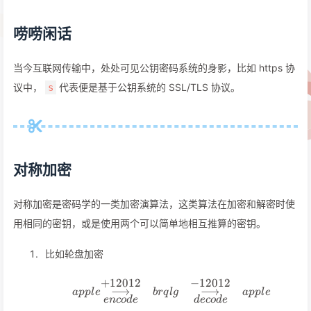
唠唠闲话
当今互联网传输中，处处可见公钥密码系统的身影，比如 https 协
议中，
代表便是基于公钥系统的 SSL/TLS 协议。
s
对称加密
对称加密是密码学的一类加密演算法，这类算法在加密和解密时使
用相同的密钥，或是使用两个可以简单地相互推算的密钥。
比如轮盘加密
+
12012
−
12012
apple\underset{encode}{\
⟶
⟶
a
ppl
e
b
r
q
l
g
a
ppl
e
e
n
co
d
e
d
eco
d
e