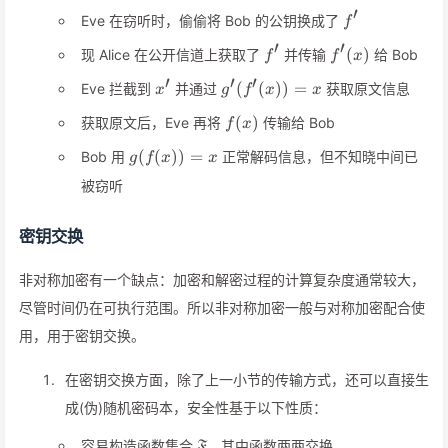
′
f'
Eve 在窃听时，偷偷将 Bob 的公钥换成了
f
′
′
f'
f'(x)
(
)
现 Alice 在公开信道上获取了
并传输
给 Bob
f
f
x
′
′
′
x'
g'(f'(x))=x
(
(
))
=
Eve 拦截到
并通过
获取原文信息
x
g
f
x
x
f(x)
(
)
获取原文后，Eve 再将
传输给 Bob
f
x
g(f(x))=x
(
(
))
=
Bob 用
正常解码信息，但不知晓中间已
g
f
x
x
被窃听
密钥交换
非对称加密有一个缺点：加密和解密过程的计算复杂度通常较大，
尽管时间仍在可执行范围。所以非对称加密一般与对称加密配合使
用，用于密钥交换。
在密钥交换方面，除了上一小节的传输方式，还可以直接生
成(伪)随机密码本，安全性基于以下性质：
\mathfrak{F}
容易构造函数集合
，其中函数两两交换
F