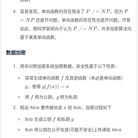
P\neq
P=N

=
容易发现，单向函数的存在隐含了
。因为
P
N
P
P
NP
=
还是开问题，单向函数的存在性也是开问题。尽管
N
P
P\neq

=
如此，密码学家倾向于认为
，许多加密算法均
P
N
P
NP
基于某类单向函数。
数据加密
用非对称加密系统加密数据，安全性基于以下性质：
f
g
容易生成单向函数
及其逆函数（未必是单向函数）
f
g(f(x))=x
(
(
))
=
，使得
g
g
f
x
x
f
g
将
称为公钥，
称为私钥
f
g
x
假设 Alice 要传输信息
给 Bob，加密过程如下
x
f
g
Bob 生成公钥
和私钥
f
g
Bob 将公钥在公开信道(可能不安全)上传递给 Alice