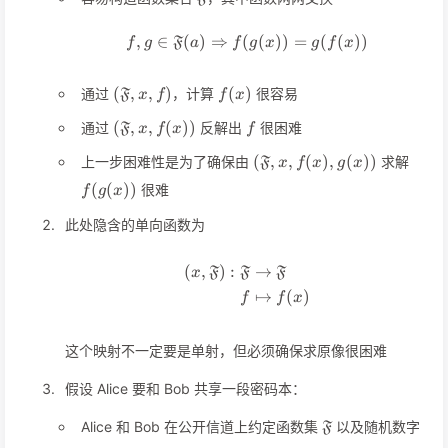
,
∈
(
)
⇒
(
f,g\in\mathfrak{F}(a)\Ri
(
))
=
(
(
))
F
f
g
a
f
g
x
g
f
x
(\mathfrak{F},x,f)
f(x)
(
,
,
)
(
)
通过
，计算
很容易
F
x
f
f
x
(\mathfrak{F},x,f(x))
f
(
,
,
(
))
通过
反解出
很困难
F
x
f
x
f
(\mathfrak{F},x,f(x),g(x
f(g(x
(
,
,
(
)
,
(
))
上一步困难性是为了确保由
求解
F
x
f
x
g
x
(
(
))
很难
f
g
x
此处隐含的单向函数为
(
,
)
:
→
\begin{align*} (x, \math
F
F
F
x
↦
(
)
f
f
x
这个映射不一定要是单射，但必须确保求原像很困难
假设 Alice 要和 Bob 共享一段密码本：
\mathfrak{F}
x
Alice 和 Bob 在公开信道上约定函数集
以及随机数字
F