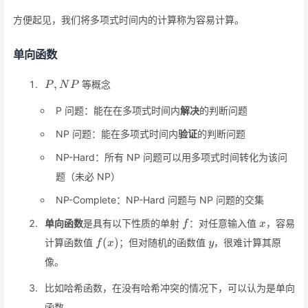
方便起见，我们将多项式时间内的计算称为容易计算。
单向函数
P,
,
等概念
P
N
P
NP
P 问题：能在在多项式时间内
解决
的判断问题
NP 问题：能在多项式时间内
验证
的判断问题
NP-Hard：所有 NP 问题可以用多项式时间转化为该问
题（未必 NP）
NP-Complete：NP-Hard 问题与 NP 问题的交集
f
x
单向函数
是具有以下性质的单射
：对任意输入值
，容易
f
x
f(x)
y
(
)
计算函数值
；但对随机的函数值
，很难计算其原
f
x
y
像。
比如哈希函数，在没有哈希冲突的情况下，可以认为是单向
函数。