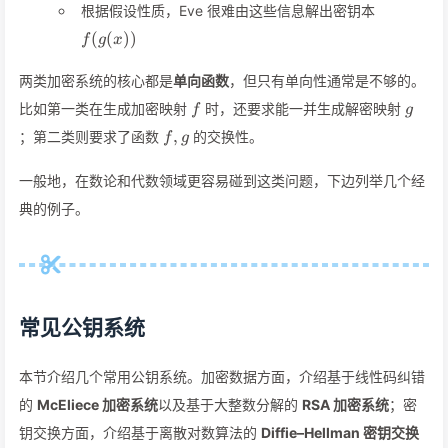
f(g(x))
根据假设性质，Eve 很难由这些信息解出密钥本
(
(
))
f
g
x
两类加密系统的核心都是
单向函数
，但只有单向性通常是不够的。
f
g
比如第一类在生成加密映射
时，还要求能一并生成解密映射
f
g
f,g
,
；第二类则要求了函数
的交换性。
f
g
一般地，在数论和代数领域更容易碰到这类问题，下边列举几个经
典的例子。
常见公钥系统
本节介绍几个常用公钥系统。加密数据方面，介绍基于线性码纠错
的
McEliece 加密系统
以及基于大整数分解的
RSA 加密系统
；密
钥交换方面，介绍基于离散对数算法的
Diffie–Hellman 密钥交换