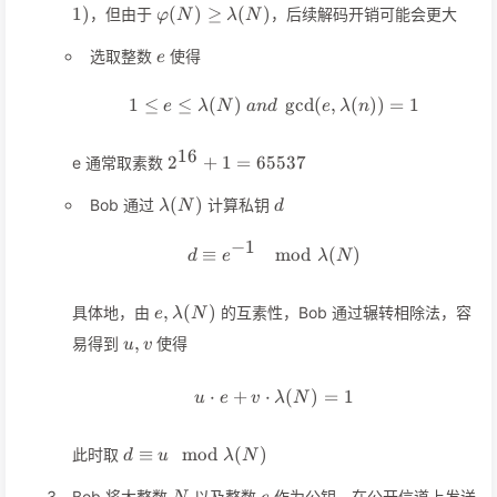
(p-1)(q-1)
\varphi(N)\geq\lambda(N)
1
)
(
)
≥
(
)
，但由于
，后续解码开销可能会更大
φ
N
λ
N
e
选取整数
使得
e
1
≤
≤
(
)
1\leq e\leq \lambda(N)\ a
g
cd
(
,
(
))
=
1
e
λ
N
an
d
e
λ
n
16
2^{16}+1=65537
2
+
1
=
65537
e 通常取素数
\lambda(N)
d
(
)
Bob 通过
计算私钥
λ
N
d
−
1
≡
d\equiv e^{-1}\mod \lam
mod
(
)
d
e
λ
N
e,\lambda(N)
,
(
)
具体地，由
的互素性，Bob 通过辗转相除法，容
e
λ
N
u,v
,
易得到
使得
u
v
⋅
+
⋅
u\cdot e + v\cdot \lambd
(
)
=
1
u
e
v
λ
N
d\equiv u
≡
mod
(
)
此时取
d
u
λ
N
\mod
N
e
\lambda(N)
Bob 将大整数
以及整数
作为公钥，在公开信道上发送