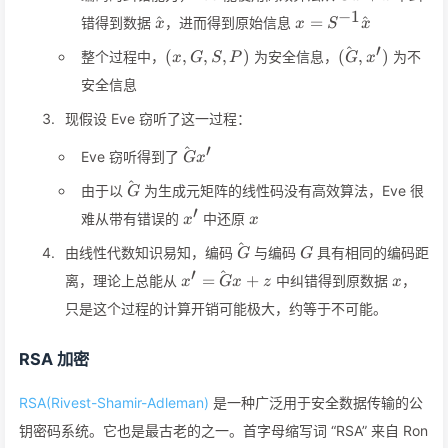
−
1
\hat{x}
x=S^{-1}\hat{x}
^
=
^
错得到数据
，进而得到原始信息
x
x
S
x
′
^
(x,G,S,P)
(\hat
(
,
,
,
)
(
,
)
整个过程中，
为安全信息，
为不
x
G
S
P
G
x
G,x')
安全信息
现假设 Eve 窃听了这一过程：
′
^
\hat{G}x'
Eve 窃听得到了
G
x
^
\hat{G}
由于以
为生成元矩阵的线性码没有高效算法，Eve 很
G
′
x'
x
难从带有错误的
中还原
x
x
^
\hat{G}
G
由线性代数知识易知，编码
与编码
具有相同的编码距
G
G
′
^
x'=\hat{G}x+z
x
=
+
离，理论上总能从
中纠错得到原数据
，
x
G
x
z
x
只是这个过程的计算开销可能极大，约等于不可能。
RSA 加密
RSA(Rivest-Shamir-Adleman)
是一种广泛用于安全数据传输的公
钥密码系统。它也是最古老的之一。首字母缩写词 “RSA” 来自 Ron