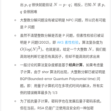
q
p,q
N=p\cdot
N
p,q
,
=
⋅
,
出
很快就能验证
；相反，已知
求
p
q
N
p
q
N
p
q
会很困难
q
大整数分解问题没有被证明是 NPC 问题，所以仍有可能
是 P 问题
虽然不清楚整数分解是否是 P 问题，但素性检验已被证
O(l
明是 P 问题(2002)，即
AKS 素性检验
，算法复杂度为
3
N
(
(
)
)
。也就是说，给定一个大整数
，我们能
O
l
o
g
N
N
高效地判断它是否有真因子，但却不能高效的求出来
一般讨论的算法复杂度都是基于
经典计算
，如果考虑量
子计算，由于 shor 算法的出现，大整数分解已被证明是
BQP(Bounded-error Quantum Polynomial time) 问
题。即：用量子计算机可在多项式时间内解决，所有实
例的错误概率最多为 1/3
为了抵抗量子计算，密码学也在发展后量子密码系统。
但在当前，RSA 仍是广泛使用且安全的一种加密