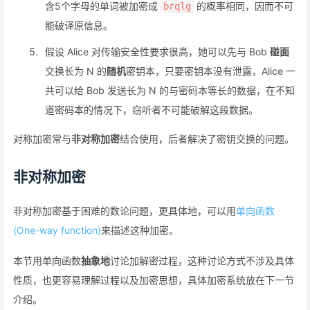
含5个字母的单词被加密成
的概率相同，因而不可
brqlg
能破译原信息。
假设 Alice 对传输安全性要求很高，她可以先与 Bob
碰面
交换长为 N 的
随机
密钥本，只要密钥本没有泄露，Alice 一
共可以给 Bob 发送长为 N 的与密码本等长的数据，在不知
道密码本的情况下，窃听者不可能破解这段数据。
对称加密常与
非对称加密
结合使用，后者解决了密钥交换的问题。
非对称加密
非对称加密基于困难的数论问题，更具体地，可以用
单向函数
(One-way function)
来描述这种加密。
本节用单向函数
抽象地
讨论加解密过程，这种讨论方式不涉及具体
性质，也更容易理解过程以及加密思想，具体加密系统放在下一节
介绍。