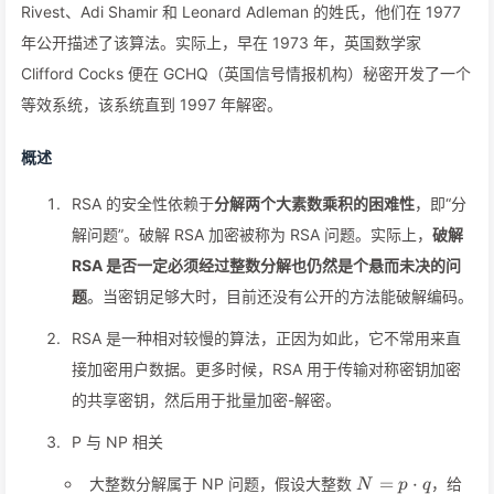
Rivest、Adi Shamir 和 Leonard Adleman 的姓氏，他们在 1977
年公开描述了该算法。实际上，早在 1973 年，英国数学家
Clifford Cocks 便在 GCHQ（英国信号情报机构）秘密开发了一个
等效系统，该系统直到 1997 年解密。
概述
RSA 的安全性依赖于
分解两个大素数乘积的困难性
，即“分
解问题”。破解 RSA 加密被称为 RSA 问题。实际上，
破解
RSA 是否一定必须经过整数分解也仍然是个悬而未决的问
题
。当密钥足够大时，目前还没有公开的方法能破解编码。
RSA 是一种相对较慢的算法，正因为如此，它不常用来直
接加密用户数据。更多时候，RSA 用于传输对称密钥加密
的共享密钥，然后用于批量加密-解密。
P 与 NP 相关
N=p\cdot
=
⋅
大整数分解属于 NP 问题，假设大整数
，给
N
p
q