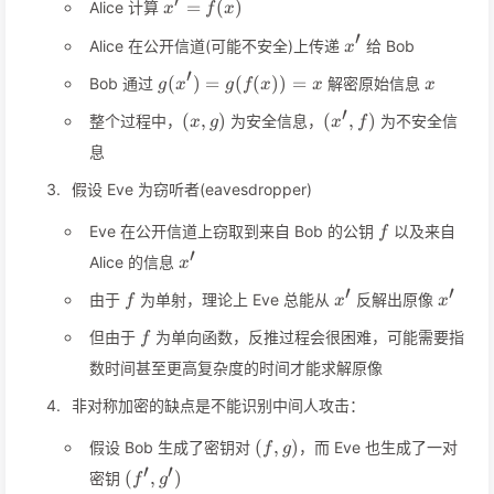
′
x'=f(x)
=
(
)
Alice 计算
x
f
x
′
x'
Alice 在公开信道(可能不安全)上传递
给 Bob
x
′
g(x')=g(f(x))=
x
(
)
=
(
(
))
=
Bob 通过
解密原始信息
g
x
g
f
x
x
x
x
′
(x,
(x',f)
(
,
)
(
,
)
整个过程中，
为安全信息，
为不安全信
x
g
x
f
g)
息
假设 Eve 为窃听者(eavesdropper)
f
Eve 在公开信道上窃取到来自 Bob 的公钥
以及来自
f
′
x'
Alice 的信息
x
′
′
f
x'
x'
由于
为单射，理论上 Eve 总能从
反解出原像
f
x
x
f
但由于
为单向函数，反推过程会很困难，可能需要指
f
数时间甚至更高复杂度的时间才能求解原像
非对称加密的缺点是不能识别中间人攻击：
(f,g)
(
,
)
假设 Bob 生成了密钥对
，而 Eve 也生成了一对
f
g
′
′
(f',g')
(
,
)
密钥
f
g