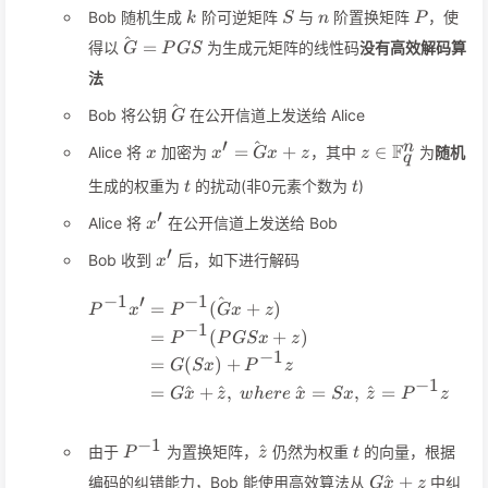
k
S
n
P
Bob 随机生成
阶可逆矩阵
与
阶置换矩阵
，使
k
S
n
P
^
\hat{G}=PGS
=
得以
为生成元矩阵的线性码
没有高效解码算
G
P
GS
法
^
\hat{G}
Bob 将公钥
在公开信道上发送给 Alice
G
′
^
x
x'=\hat{G}x+z
z\in\mathbb{F
n
F
=
+
∈
Alice 将
加密为
，其中
为
随机
x
x
G
x
z
z
q
t
t
生成的权重为
的扰动(非0元素个数为
)
t
t
′
x'
Alice 将
在公开信道上发送给 Bob
x
′
x'
Bob 收到
后，如下进行解码
x
−
1
′
−
1
^
\begin{align*} P^{-1}x
=
(
+
)
P
x
P
G
x
z
−
1
=
(
+
)
P
P
GS
x
z
−
1
=
(
)
+
G
S
x
P
z
−
1
=
^
+
^
,
^
=
,
^
=
G
x
z
w
h
er
e
x
S
x
z
P
z
−
1
P^{-1}
\hat{z}
t
^
由于
为置换矩阵，
仍然为权重
的向量，根据
P
z
t
G\hat{x}+z
^
+
编码的纠错能力，Bob 能使用高效算法从
中纠
G
x
z