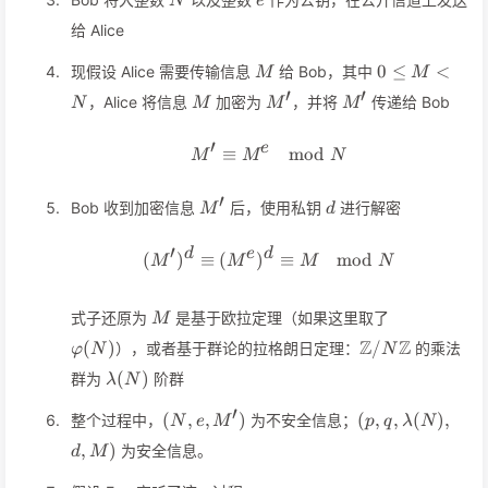
N
e
给 Alice
M
0\leq
0
≤
<
现假设 Alice 需要传输信息
给 Bob，其中
M
M
M<N
′
′
M
M'
M'
，Alice 将信息
加密为
，并将
传递给 Bob
N
M
M
M
′
e
≡
M' \equiv M^e \mod N
mod
M
M
N
′
M'
d
Bob 收到加密信息
后，使用私钥
进行解密
M
d
′
d
e
d
(
)
≡
(
)
(M')^d \equiv (M^e)^d \
≡
mod
M
M
M
N
M
\varphi(N)
式子还原为
是基于欧拉定理（如果这里取了
M
\mathbb{Z}/N
Z
Z
(
)
/
），或者基于群论的拉格朗日定理：
的乘法
φ
N
N
\lambda(N)
(
)
群为
阶群
λ
N
′
(N,e,M')
(p,q,\lambda(N
(
,
,
)
(
,
,
(
)
,
整个过程中，
为不安全信息；
N
e
M
p
q
λ
N
,
)
为安全信息。
d
M