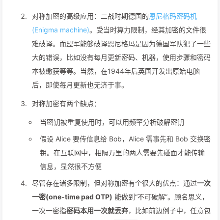
对称加密的高级应用：二战时期德国的
恩尼格玛密码机
(Enigma machine)
。受当时算力限制，经其加密的文件很
难破译。而盟军能够破译恩尼格玛是因为德国军队犯了一些
大的错误，比如没有每月更新密码、机器，使用步骤和密码
本被缴获等等。当然，在1944年后英国开发出原始电脑
后，即使每月更新也无济于事。
对称加密有两个缺点：
当密钥被重复使用时，可以用频率分析破解密钥
假设 Alice 要传信息给 Bob，Alice 需事先和 Bob 交换密
钥。在互联网中，相隔万里的两人需要先碰面才能传输
信息，显然很不方便
尽管存在诸多限制，但对称加密有个很大的优点：通过
一次
一密(one-time pad OTP)
能做到“不可破解”。顾名思义，
一次一密指
密码本用一次就丢弃
，比如前边例子中，任意包