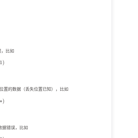
{align*} \Sigma^1&\rightarrow\Sigma^3\\ 0&\rightarrow(0,
误，比如
\rightarrow(0,1,1)
1
)
个位置的数据（丢失位置已知），比如
\rightarrow(*,0,*)
∗
)
的数据错误，比如