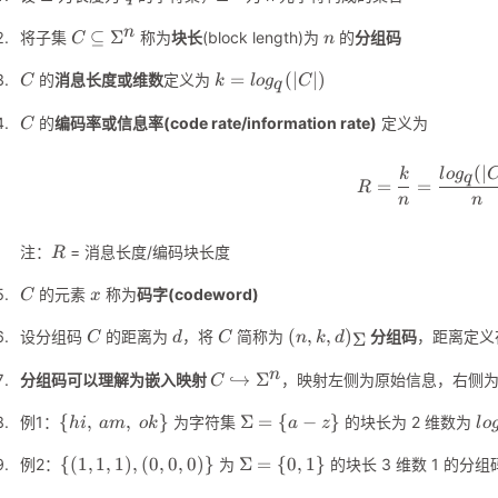
C\subseteq\Sigma^n
n
n
⊆
Σ
将子集
称为
块长
(block length)为
的
分组码
C
n
C
k=log_q(|C|)
=
(
∣
∣
)
的
消息长度或维数
定义为
C
k
l
o
g
C
q
C
的
编码率或信息率(code rate/information rate)
定义为
C
(
∣
R=\fra
k
l
o
g
q
=
=
R
n
n
R
注：
= 消息长度/编码块长度
R
C
x
的元素
称为
码字(codeword)
C
x
C
d
C
(n, k,
(
,
,
)
设分组码
的距离为
，将
简称为
分组码
，距离定义
Σ
C
d
C
n
k
d
d)_{\Sigma}
C\hookrightarrow\Sigma^n
n
↪
Σ
分组码可以理解为嵌入映射
，映射左侧为原始信息，右侧
C
\
\Sigma=\
lo
{
,
,
}
Σ
=
{
−
}
例1：
为字符集
的块长为 2 维数为
hi
am
o
k
a
z
l
o
{hi,\
{a-z\}
\
\Sigma=\
am,\
{(
1
,
1
,
1
)
,
(
0
,
0
,
0
)}
Σ
=
{
0
,
1
}
例2：
为
的块长 3 维数 1 的分
{(1,1,1),
{0,1\}
ok\}