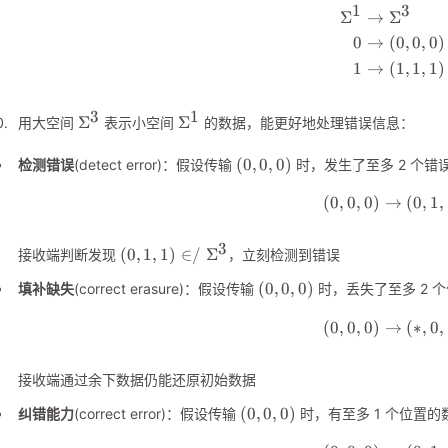
(0,0,0)\}
1
3
Σ
→
Σ
\begin
0
→
(
0
,
0
,
0
)
1
→
(
1
,
1
,
1
)
3
1
\Sigma^3
\Sigma^1
Σ
Σ
用大空间
表示小空间
的数据，能更好地处理错误信息：
(0,0,0)
(
0
,
0
,
0
)
检测错误
(detect error)：假设传输
时，发生了至多 2 个错
(
0
,
0
,
0
)
→
(0,0,0)
(
0
,
1
,
3
(0,1,1)\notin\Sigma^3
(
0
,
1
,
1
)
∈
/
Σ
接收端判断发现
，立刻检测到错误
(0,0,0)
(
0
,
0
,
0
)
填补缺失
(correct erasure)：假设传输
时，丢失了至多 2 
(
0
,
0
,
0
)
→
(0,0,0)
(
∗
,
0
,
接收端通过余下数据仍能还原初始数据
(0,0,0)
(
0
,
0
,
0
)
纠错能力
(correct error)：假设传输
时，有至多 1 个位置