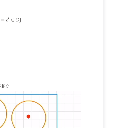
′
C) = \min\{\Delta(c,c')\ |\ c\neq c'\in C\}

=
∈
}
c
C
不相交