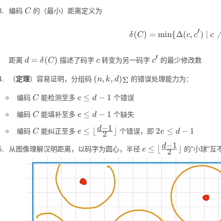
C
编码
的（最小）距离定义为
C
′
(
)
=
min
{
Δ
(
,
\delta(
)
∣
δ
C
c
c
c
′
d=\delta(C)
c
c'
=
(
)
距离
描述了码字
转变为另一码字
的最少修改数
d
δ
C
c
c
(n,k,d)_{\Sigma}
(
,
,
)
（
定理
）容易证明，分组码
的错误处理能力为：
Σ
n
k
d
C
e\leq
≤
−
1
编码
能检测至多
个错误
C
e
d
d-1
C
e\leq
≤
−
1
编码
能填补至多
个缺失
C
e
d
d-1
−
1
C
e\leq
2e\leq
d
≤
⌊
⌋
2
≤
−
1
编码
能纠正至多
个错误，即
C
e
e
d
2
\lfloor\frac{d-
d-1
−
1
e\leq
d
≤
⌊
⌋
1}{2}\rfloor
从图像理解汉明距离，以码字为圆心，半径
的“小球”互
e
2
\lfloor\frac{d-
1}{2}\rfloor