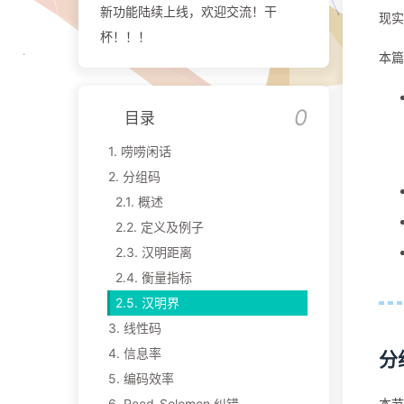
新功能陆续上线，欢迎交流！干
现实
杯！！！
本篇
目录
1.
唠唠闲话
2.
分组码
2.1.
概述
2.2.
定义及例子
2.3.
汉明距离
2.4.
衡量指标
2.5.
汉明界
3.
线性码
4.
信息率
分
5.
编码效率
6.
Reed-Solomon 纠错
本节