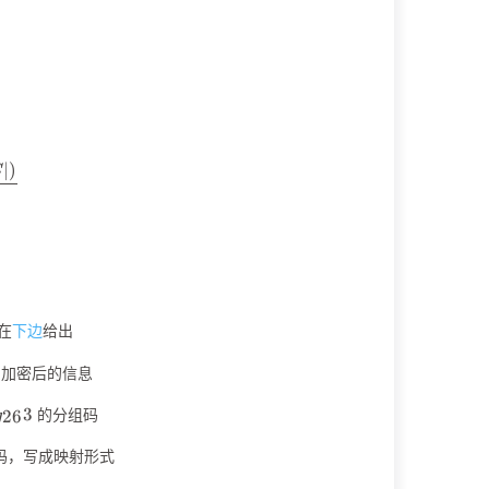
∣
)
c{k}{n}=\frac{log_q(|C|)}{n}
C
在
下边
给出
为加密后的信息
g_{26}3
3
的分组码
26
g
组码，写成映射形式