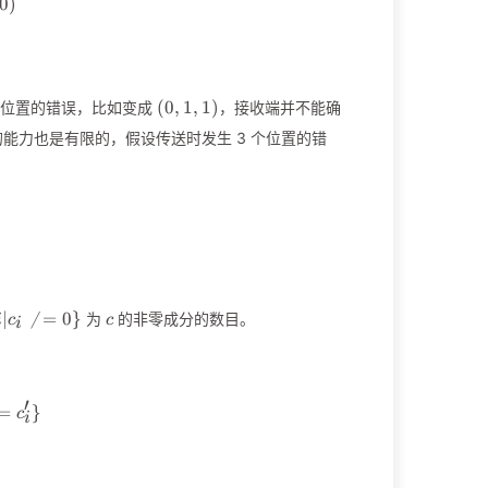
\rightarrow(0,1,0)
0
)
(0,1,1)
(
0
,
1
,
1
)
 个位置的错误，比如变成
，接收端并不能确
能力也是有限的，假设传送时发生 3 个位置的错
c
∣

=
0
}
为
的非零成分的数目。
i
c
c
i
′
c,c') = \#\{i|c_i\neq c_i'\}
=
}
c
i