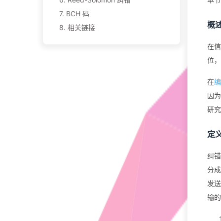
7.
BCH 码
概
8.
相关链接
在信
位，
在
编
因为
研究
定
纠错
分成
发送
输的