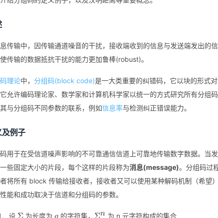
述
息传输中，因传输通道噪音的干扰，接收端收到的信息与发送端发出的信
使传输的数据抵抗干扰的能力更加鲁棒(robust)。
码理论
中，
分组码(block code)
是一大类重要的纠错码，它以块的形式对
它允许编码理论家、数学家和计算机科学家以统一的方式研究所有分组码
其与分组码不同参数的联系，例如
信息率
与检测纠正错误能力。
义及例子
码用于在受信道噪声影响的不可靠通信信道上可靠地传输数字数据。当发
一些固定大小的片段，每个这样的片段称为
消息(message)
。分组码过程
者将所有 block 传输给接收者，接收者又可以使用某种解码机制（希望）
性能和成功取决于信道和分组码的参数。
\Sigma
q
\Sigma^n
n
Σ
Σ
设
为长度为
的字符集，
为 n 元字符构成的集合
q