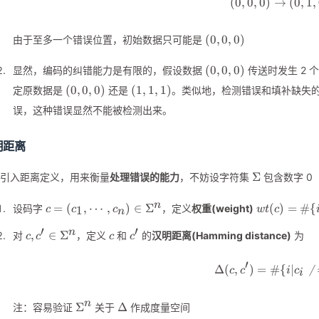
(
0
,
0
,
0
)
→
(0,0,0)
(
0
,
1
,
(0,0,0)
(
0
,
0
,
0
)
由于至多一个错误位置，初始数据只可能是
(0,0,0)
(
0
,
0
,
0
)
显然，编码的纠错能力是有限的，假设数据
传送时发生 2
(0,0,0)
(1,1,1)
(
0
,
0
,
0
)
(
1
,
1
,
1
)
定原数据是
还是
。类似地，检测错误和填补缺失的
误，这种错误显然不能被检测出来。
明距离
\Sigma
Σ
引入距离定义，用来衡量
处理错误的能力
，不妨设字符集
包含数字 0
c=
wt(c) =
n
=
(
,
⋯
,
)
∈
Σ
(
)
=
#
{
设码字
，定义
权重(weight)
1
c
c
c
w
t
c
n
(c_1,\cdots,c_n)\in\Sigma^n
\#\
′
′
c,c'\in\Sigma^n
c
c'
n
{i|c_i\neq
,
∈
Σ
对
，定义
和
的
汉明距离(Hamming distance)
为
c
c
c
c
0\}
′
Δ
(
,
)
=
#
{
\Delta(
∣

c
c
i
c
i
\Sigma^n
\Delta
n
Σ
Δ
注：容易验证
关于
作成度量空间