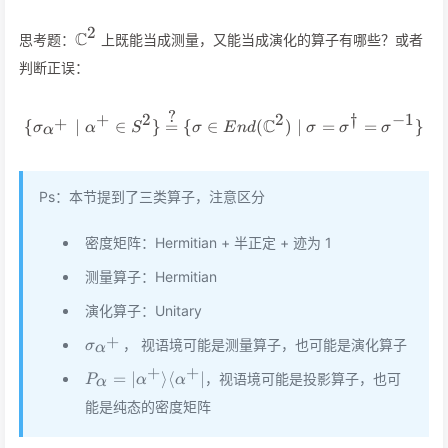
2
\mathbb{C}^2
C
思考题：
上既能当成测量，又能当成演化的算子有哪些？或者
判断正误：
?
+
2
2
†
−
1
\{\sigma_{\alpha^+}\mid\a
+
C
{
∣
∈
}
=
{
∈
(
)
∣
=
=
}
σ
α
S
σ
E
n
d
σ
σ
σ
α
Ps：本节提到了三类算子，注意区分
密度矩阵：Hermitian + 半正定 + 迹为 1
测量算子：Hermitian
演化算子：Unitary
\sigma_{\alpha^+}
+
， 视语境可能是测量算子，也可能是演化算子
σ
α
+
+
P_\alpha=\vert\alpha^+\rangle\langle\alpha
=
∣
⟩
⟨
∣
，视语境可能是投影算子，也可
P
α
α
α
能是纯态的密度矩阵