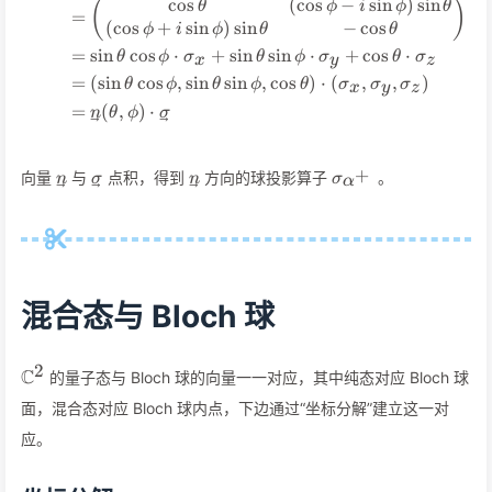
cos
(
cos
−
sin
)
sin
(
)
θ
ϕ
i
ϕ
θ
=
(
cos
+
sin
)
sin
−
cos
ϕ
i
ϕ
θ
θ
=
sin
cos
⋅
+
sin
sin
⋅
+
cos
⋅
θ
ϕ
σ
θ
ϕ
σ
θ
σ
x
y
z
=
(
sin
cos
,
sin
sin
,
cos
)
⋅
(
,
,
)
θ
ϕ
θ
ϕ
θ
σ
σ
σ
x
y
z
=
(
,
)
⋅
n
θ
ϕ
σ
\vec{n}
\vec\sigma
\vec
\sigma_{\alpha^+
+
向量
与
点积，得到
方向的球投影算子
。
n
σ
n
σ
α
n
混合态与 Bloch 球
2
\mathbb{C}^2
C
的量子态与 Bloch 球的向量一一对应，其中纯态对应 Bloch 球
面，混合态对应 Bloch 球内点，下边通过“坐标分解”建立这一对
应。