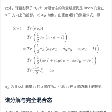
\sigma_{\alpha^+}
\al
+
此外，球投影算子
对混合态的测量期望仍是 Bloch 向量在
σ
α
+
\sigma_x
方向上的投影。以
为例，由密度矩阵的测量公式，得
α
σ
x
⟨
⟩
=
(
)
\begin{align*} \langle\sigm
σ
T
r
σ
ρ
x
x
1
(
)
=
(
⋅
+
)
T
r
σ
n
σ
I
x
2
1
(
)
=
(
+
+
+
)
T
r
σ
a
σ
a
σ
a
σ
I
x
x
x
y
y
z
z
2
1
(
)
=
(
+
−
+
)
T
r
a
I
i
a
σ
i
a
σ
σ
x
y
z
z
y
x
2
a
x
=
(
)
=
T
r
I
a
x
2
a_x
\vec{n}
\vec
为 Bloch 向量
的 x 轴坐标，也即
在 x 轴方向上的投影。
a
n
n
x
n
谱分解与完全混合态