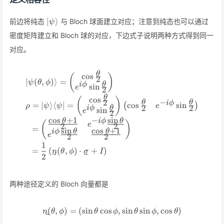
\vert\psi\rangle
∣
⟩
前边将纯态
与 Bloch 球面建立对应；注意到纯态也可以通过
ψ
密度矩阵建立和 Bloch 球的对应，下边式子说明两种方式得到同一
对应。
θ
\begin{align*} &\vert\psi(\
cos
(
)
2
∣
(
,
)⟩
=
ψ
θ
ϕ
θ
i
ϕ
sin
e
2
θ
cos
(
)
−
2
θ
θ
i
ϕ
=
∣
⟩
⟨
∣
=
cos
sin
(
)
ρ
ψ
ψ
e
2
2
θ
i
ϕ
sin
e
2
c
o
s
+
1
s
i
n
−
θ
θ
i
ϕ
(
)
e
2
2
=
s
i
n
c
o
s
+
1
θ
θ
i
ϕ
e
2
2
1
=
(
(
,
)
⋅
+
)
n
θ
ϕ
σ
I
2
两种途径定义的 Bloch 向量都是
(
,
)
=
(
sin
cos
\vec n(\theta,\phi) = (\sin\
,
sin
sin
,
cos
)
n
θ
ϕ
θ
ϕ
θ
ϕ
θ