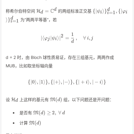
\mathcal{H_d}=\mathbb{C}^d
\{\vert\psi_i\ra
d
d
C
=
{
∣
⟩
}
,
{
∣
称希尔伯特空间
的两组标准正交基
H
ψ
φ
=
1
d
i
i
i
{\vert\varphi_i\
d
⟩
}
为“两两平等基”，若
=
1
i
1
|\langle\varphi_j\vert\psi_i\
2
∣
⟨
∣
⟩
∣
=
,
∀
,
φ
ψ
i
j
j
i
d
d = 2 时，由 Bloch 球性质易证，存在三组基元，两两作成
MUB，比如取坐标轴向量
{
∣0
⟩
,
∣1
⟩}
,
{
∣
+
⟩
,
∣
−
\{\vert 0\rangle,\vert 1\ran
⟩}
,
{
∣
+
⟩
,
∣
−
⟩}
i
i
\mathcal{H}_d
\mathfrak{M}
(
)
设
上这样的基元有
组，以下问题还是开问题：
H
M
d
d
(d)
\mathfrak{M}
(
)
≥
2
,
∀
是否有
M
d
d
(d)\geq 2,\
\mathfrak{M}
(
)
计算
\forall\ d
M
d
(d)