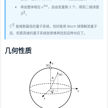
e^{i\alpha}
i
α
再由整体相位
，自由变量剩 2 个，得到二维球面
e
2
S^2
。
S
2
\mathbb{C}^2
C
是维数最低的量子系统，恰好能用 Bloch 球理解其量子
态，但更高维的量子系统就很难再找到这种对应了。
几何性质