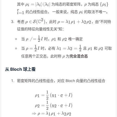
\rho_i=\vert\lambda_i\rangle\langle\lambda
\rho
\
=
∣
⟩
⟨
∣
{
}
其中
为纯态的密度矩阵，
为纯态
ρ
λ
λ
ρ
ρ
i
i
i
i
{\rho_i
\rho_i
r
的凸线性组合。 一般来说，纯态
的取法不唯一。
ρ
=
1
i
i
2
\rho\in\mathcal{S}
\rho=\lambda_1\rho_1+\lam
C
∈
(
)
=
+
考虑
，此时
，由“不同特
S
1
1
2
2
ρ
ρ
λ
ρ
λ
ρ
(\mathbb{C}^2)
征值的特征向量线性无关”知：
1
\rho\neq
\rho_1
\rho_2

=
当
时，
和
唯一确定
1
2
ρ
I
ρ
ρ
2
\frac 12I
1
1
\rho
\lambda_1=\lambda_2=\frac
\rho_1
\rho_2
=
=
=
当
时，必有
且
和
可取
1
2
1
2
ρ
I
λ
λ
ρ
ρ
2
2
=
12
\rho
任意两个正交态，此时称
为
完全混合态
ρ
\frac
12I
从 Bloch 球上看
密度矩阵的凸线性组合，对应 Bloch 向量的凸线性组合
1
\begin{align*} \rho_1&=
=
(
⋅
+
)
1
1
ρ
n
σ
I
2
1
=
(
⋅
+
)
2
2
ρ
n
σ
I
2
⇒
=
+
1
1
2
2
ρ
λ
ρ
λ
ρ