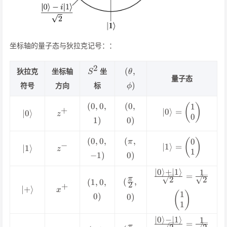
坐标轴的量子态与狄拉克记号：：
2
S^2
(\theta,\phi)
(
,
狄拉克
坐标轴
坐
S
θ
量子态
)
符号
方向
标
ϕ
(0,0,1)
(0,0)
(
0
,
0
,
(
0
,
1
(
)
\ver
+
\vert
z^+
∣0
⟩
=
∣0
⟩
z
0\rangle=\begi
0
1
)
0
)
0\rangle
0\end{pm
(0,0,-1)
(\pi,0)
(
0
,
0
,
(
,
0
(
)
\ver
π
−
\vert
z^-
∣1
⟩
=
∣1
⟩
z
1\rangle=\begi
1
−
1
)
0
)
1\rangle
1\end{pm
∣0
⟩
+
∣1
⟩
1
\frac{\vert 0\ra
=
(\frac{\pi}
π
2
2
(1,0,0)
(
,
(
1
,
0
,
1\rangle}{\sqrt{2
2
+
\vert
x^+
∣
+
⟩
{2},0)
x
1
{\sqrt{2}}\begin{
(
)
0
)
0
)
+\rangle
1\end{pmat
1
∣0
⟩
−
∣1
⟩
1
\frac{\vert 0\ra
=
π