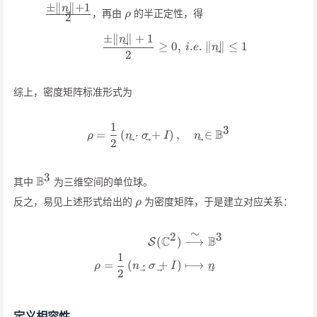
\vec{n}\Vert
\vec{n
±
∥
∥
+
1
n
\rho
，再由
的半正定性，得
ρ
2
{2}
±
∥
∥
+
1
\frac{\pm\Vert \vec{n}\V
n
≥
0
,
.
.
∥
∥
≤
1
i
e
n
2
综上，密度矩阵标准形式为
1
\rho=\frac 12\left(\vec{n}\
3
B
=
(
⋅
+
)
,
∈
ρ
n
σ
I
n
2
3
\mathbb{B}^3
B
其中
为三维空间的单位球。
\rho
反之，易见上述形式给出的
为密度矩阵，于是建立对应关系：
ρ
∼
2
3
\begin{align*} \mathcal{S}
C
B
(
)
⟶
S
1
=
(
⋅
+
)
⟼
ρ
n
σ
I
n
2
定义相容性