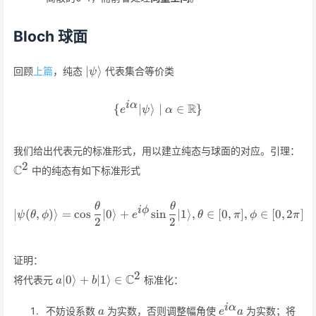
Bloch 球面
\vert\psi\rangle
∣
⟩
回顾
上篇
，纯态
代表集合等价类
ψ
i
α
R
{
∣
⟩
\{e^{i\alpha}\vert\psi\ran
∣
∈
}
e
ψ
α
\m
我们给出代表元的标准形式，用以建立纯态与球面的对应。引理：
2
C
中的纯态有如下标准形式
θ
θ
\vert\psi(\theta,\phi)\rangl
i
ϕ
∣
(
,
)⟩
=
cos
∣0
⟩
+
sin
∣1
⟩
,
∈
[
0
,
]
,
∈
[
0
,
2
]
ψ
θ
ϕ
e
θ
π
ϕ
π
2
2
证明：
2
a\vert 0\rangle+b\vert
C
∣0
⟩
+
∣1
⟩
∈
将代表元
标准化：
a
b
1\rangle\in\mathbb{C}^2
a
e^{i\alpha}a
i
α
不妨设系数
为实数，否则调整幅角使
为实数；将
a
e
a