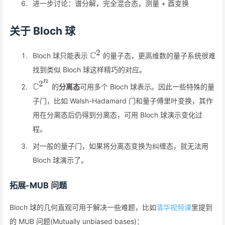
进一步讨论：谱分解，完全混合态，测量 + 酉变换
关于 Bloch 球
2
\mathbb{C}^2
C
Bloch 球只能表示
的量子态，更高维数的量子系统很难
找到类似 Bloch 球这样精巧的对应。
n
2
\mathbb{C}^{2^n}
C
的
分离态
可用多个 Bloch 球表示。因此一些特殊的量
子门，比如 Walsh-Hadamard 门和量子傅里叶变换，其作
用在分离态后仍得到分离态，可用 Bloch 球演示变化过
程。
对一般的量子门，如果将分离态变换为纠缠态，就无法用
Bloch 球演示了。
拓展-MUB 问题
Bloch 球的几何直观可用于解决一些难题，比如
清华视频课
里提到
的 MUB 问题(Mutually unbiased bases)：