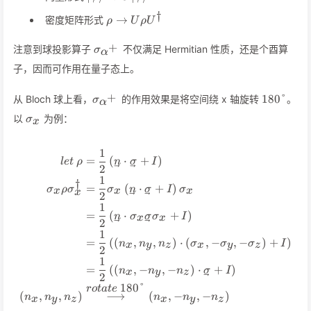
\rightarrow
†
\rho\rightarrow
→
密度矩阵形式
U\vert\psi\rangle
ρ
U
ρ
U
U\rho
U^\dagger
\sigma_{\alpha^+}
+
注意到球投影算子
不仅满足 Hermitian 性质，还是个酉算
σ
α
子，因而可作用在量子态上。
\sigma_{\alpha^+}
180\degr
+
180°
从 Bloch 球上看，
的作用效果是将空间绕 x 轴旋转
。
σ
α
\sigma_x
以
为例：
σ
x
1
\begin{align*} let\ \rho &=
=
(
⋅
+
)
l
e
t
ρ
n
σ
I
2
1
†
=
(
⋅
+
)
σ
ρ
σ
σ
n
σ
I
σ
x
x
x
x
2
1
=
(
⋅
+
)
n
σ
σ
σ
I
x
x
2
1
=
(
(
,
,
)
⋅
(
,
−
,
−
)
+
)
n
n
n
σ
σ
σ
I
x
y
z
x
y
z
2
1
=
(
(
,
−
,
−
)
⋅
+
)
n
n
n
σ
I
x
y
z
2
180°
r
o
t
a
t
e
(
,
,
)
⟶
(
,
−
,
−
)
n
n
n
n
n
n
x
y
z
x
y
z