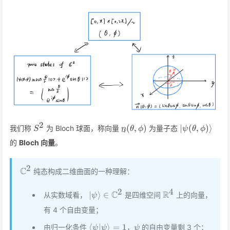
2
S^2
\vec{n}
\vert\psi(\t
(
,
)
∣
(
,
)⟩
我们称
为 Bloch 球面，称向量
为量子态
S
n
θ
ϕ
ψ
θ
ϕ
(\theta,\phi)
的
Bloch 向量
。
2
\mathbb{C}^2
C
纯态构成二维曲面的一种理解：
2
4
\vert\psi\rangle\in\mathbb{C}^2
\mathbb{R}^4
C
R
∣
⟩
∈
从实数域看，
是四维空间
上的向量，
ψ
有 4 个自由变量；
\langle\psi\vert\psi\rangle=1
\psi
⟨
∣
⟩
=
1
由归一化条件
，
的自由变量剩 3 个；
ψ
ψ
ψ