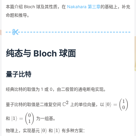
本篇介绍 Bloch 球及其性质，在
Nakahara 第三章
的基础上，补充
命题和推导。
纯态与 Bloch 球面
量子比特
经典比特的取值为 1 或 0，由二极管的通电断电实现。
1
\mathbb{C}^2
\vert 0\rang
(
)
2
C
∣0
⟩
=
量子比特的取值是二维复空间
上的单位向量，以
\begin{pmat
0
1\\ 0
0
\vert 1\rangle =
(
)
∣1
⟩
=
和
为一组基。
\end{pmatri
\begin{pmatrix}
1
0\\ 1
\vert
\vert
∣0
⟩
∣1
⟩
物理上，实现基元
和
有多种方案：
\end{pmatrix}
0\rangle
1\rangle