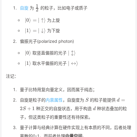
1
\frac
自旋
为
的粒子，比如电子或质子
2
12
\vert 0\rangle =
∣0
⟩
=
∣
↑
⟩
为上旋
\vert
\vert 1\rangle =
∣1
⟩
=
∣
↓
⟩
为下旋
\uparrow\rangle
\vert
偏振光子(polarized photon)
\downarrow\rangle
\vert
\vert
∣0
⟩
∣
↕
⟩
取竖直偏振的光子
0\rangle
\updownarrow\rangle
\vert
\vert
∣1
⟩
∣
↔
⟩
取水平偏振的光子
1\rangle
\leftrightarrow\rangle
注记：
量子比特用复向量定义，因而属于纯态；
S
d=2S+1
=
自旋是粒子的
内禀属性
，自旋度为
的粒子能提供
S
d
d
2
+
1
种正交的自旋状态，用于构造
种状态叠加的粒
S
d
子，但这类粒子的重要性还有待探索。
量子计算与经典计算在硬件实现上有本质的不同，后者处理
离散的0-1，而前者处理
向量空间
。