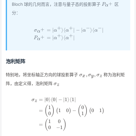
P_{\alpha^+}
+
Bloch 球的几何而言，注意与量子态的投影算子
区
P
α
分：
+
+
−
−
+
=
∣
⟩
⟨
∣
−
∣
⟩
⟨
∣
\begin{align*} \sigma_{\al
σ
α
α
α
α
α
+
+
+
=
∣
⟩
⟨
∣
P
α
α
α
泡利矩阵
\sigma_x,\sigma_y,\si
,
,
特别地，将坐标轴正方向的球投影算子
称为泡利矩
σ
σ
σ
x
y
z
\sigma_z
阵，由定义得，泡利矩阵
σ
z
=
∣0
⟩
⟨
0∣
−
∣1
⟩
⟨
1∣
\begin{align*} \sigma_z&=\v
σ
z
1
0
(
)
(
)
1
0
0
1
=
−
(
)
(
)
0
1
1
0
(
)
=
0
−
1