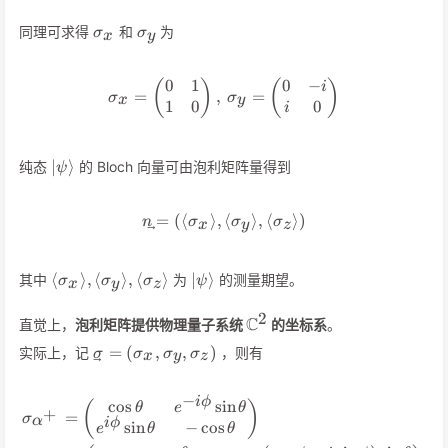
\sigma_x
\sigma_y
同理可求得
和
为
σ
σ
x
y
0
1
0
−
(
)
\sigma_x = \begin{pmatrix} 0
(
)
i
=
,
=
σ
σ
x
y
1
0
0
i
\vert\psi\rangle
∣
⟩
纯态
的 Bloch 向量可由泡利矩阵量得到
ψ
=
(⟨
⟩
,
\vec{n} = (\langle\sigma_x\
⟨
⟩
,
⟨
⟩)
n
σ
σ
σ
x
y
z
\langle\sigma_x\rangle,\langle\sigma_y\rangle,\l
\vert\psi\rangle
⟨
⟩
,
⟨
⟩
,
⟨
⟩
∣
⟩
其中
为
的测量期望。
σ
σ
σ
ψ
x
y
z
2
\mathbb{C}^2
C
直觉上，
泡利矩阵提供物理量子系统
的坐标系
。
\vec\sigma=
=
(
,
,
)
实际上，记
，则有
σ
σ
σ
σ
x
y
z
(\sigma_x,\sigma_y,\sigma_z)
−
i
ϕ
cos
sin
\begin{align*} \sigma_{\alp
(
)
θ
e
θ
+
=
σ
α
i
ϕ
sin
−
cos
e
θ
θ