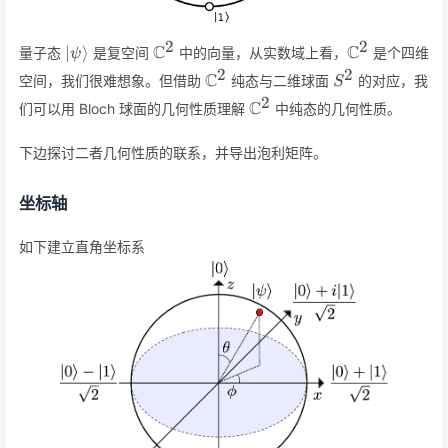
2
2
\vert\psi\rangle
\mathbb{C}^2
\mathbb{C}
C
C
∣
⟩
量子态
是复空间
中的向量，从实数域上看，
是个四维
ψ
2
2
\mathbb{C}^2
S^2
C
空间，我们很难想象。但借助
纯态与二维球面
的对应，我
S
2
\mathbb{C}^2
C
们可以用 Bloch 球面的几何性质理解
中纯态的几何性质。
下边探讨二者几何性质的联系，并导出泡利矩阵。
坐标轴
如下建立直角坐标系