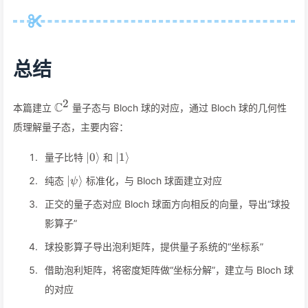
总结
2
\mathbb{C}^2
C
本篇建立
量子态与 Bloch 球的对应，通过 Bloch 球的几何性
质理解量子态，主要内容：
\vert
\vert
∣0
⟩
∣1
⟩
量子比特
和
0\rangle
1\rangle
\vert\psi\rangle
∣
⟩
纯态
标准化，与 Bloch 球面建立对应
ψ
正交的量子态对应 Bloch 球面方向相反的向量，导出“球投
影算子”
球投影算子导出泡利矩阵，提供量子系统的“坐标系”
借助泡利矩阵，将密度矩阵做“坐标分解”，建立与 Bloch 球
的对应