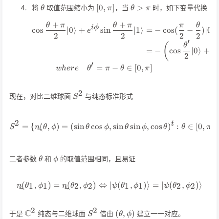
\theta
[0,\pi]
\theta>\pi
[
0
,
]
>
将
取值范围缩小为
，当
时，如下变量代换
θ
π
θ
π
+
+
θ
π
θ
π
π
θ
\begin{align*} \cos\frac{
i
ϕ
cos
∣0
⟩
+
sin
∣1
⟩
=
−
cos
(
−
)
∣0
⟩
e
2
2
2
2
′
(
θ
i
=
−
cos
∣0
⟩
+
e
2
′
=
−
∈
[
0
,
]
w
h
er
e
θ
π
θ
π
2
S^2
现在，对比二维球面
与纯态标准形式
S
S^2 = \{\vec{n}(\theta,\phi)
2
t
=
{
(
,
)
=
(
sin
cos
,
sin
sin
,
cos
)
:
∈
[
0
,
]
,
S
n
θ
ϕ
θ
ϕ
θ
ϕ
θ
θ
π
\theta
\phi
二者参数
和
的取值范围相同，且易证
θ
ϕ
(
,
)
=
(
,
)
⇔
∣
\vec{n}(\theta_1,\phi_1)=\v
(
,
)⟩
=
∣
(
,
)⟩
1
1
2
2
1
1
2
2
n
θ
ϕ
n
θ
ϕ
ψ
θ
ϕ
ψ
θ
ϕ
2
2
\mathbb{C}^2
S^2
(\theta,\phi)
C
(
,
)
于是
纯态与二维球面
借由
建立一一对应。
S
θ
ϕ