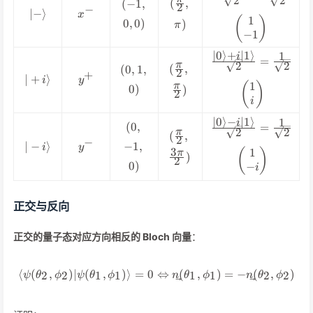
(\frac{\pi}
2
2
(-1,0,0)
(
,
(
−
1
,
1\rangle}{\sqrt{2
2
−
\vert -
x^-
∣
−
⟩
{2},\pi)
x
1
{\sqrt{2}}\begin{
(
)
0
,
0
)
)
\rangle
π
-1\end{pma
−
1
∣0
⟩
+
∣1
⟩
1
i
\frac{\vert 0\ra
=
(\frac{\pi}
π
2
2
(0,1,0)
(
,
(
0
,
1
,
1\rangle}{\sqrt{2
2
+
\vert
y^+
∣
+
⟩
{2},\frac{\pi}
i
y
1
{\sqrt{2}}\begin{
(
)
π
0
)
)
+i\rangle
2
{2})
i\end{pmat
i
∣0
⟩
−
∣1
⟩
1
i
(0,-1,0)
\frac{\vert 0\ra
(
0
,
=
2
2
(\frac{\pi}
π
(
,
1\rangle}{\sqrt{2
2
−
\vert -
y^-
∣
−
⟩
−
1
,
{2},\frac{3\pi}
i
y
3
1
{\sqrt{2}}\begin{
(
)
π
)
i\rangle
2
{2})
0
)
-i\end{pma
−
i
正交与反向
正交的量子态对应方向相反的 Bloch 向量
：
⟨
(
,
)
∣
(
,
)⟩
=
0
\langle\psi(\theta_2,\phi_2
⇔
(
,
)
=
−
(
,
)
2
2
1
1
1
1
2
2
ψ
θ
ϕ
ψ
θ
ϕ
n
θ
ϕ
n
θ
ϕ