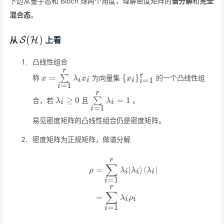
下边从量子态和 Bloch 球两个角度，理解密度矩阵的
谱分解
和
完全
混合态
。
\mathcal{S}
(
)
从
S
H
上看
(\mathcal{H})
凸线性组合
r
x=\sum\limits_{i=1}^r\lambda_ix_i
\
r
=
{
}
称
∑
为向量集
的一个凸线性组
x
λ
x
x
=
1
i
i
i
i
{x_i\}_{i=1}^r
=
1
i
r
\lambda_i\geq
\sum\limits_{i=1}^r\lambda_i=1
≥
0
=
1
合，若
且
∑
。
λ
λ
i
i
0
=
1
i
易见密度矩阵的凸线性组合仍是密度矩阵。
密度矩阵为正规矩阵，做谱分解
r
\begin{align*} \rho&=\s
∑
=
∣
⟩
⟨
∣
ρ
λ
λ
λ
i
i
i
=
1
i
r
∑
=
λ
ρ
i
i
=
1
i