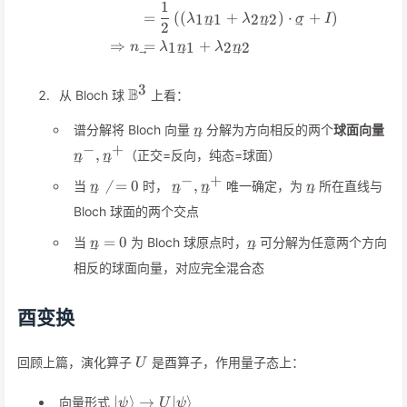
1
=
(
(
+
)
⋅
+
)
1
1
2
2
λ
n
λ
n
σ
I
2
⇒
=
+
1
1
2
2
n
λ
n
λ
n
3
\mathbb{B}^3
B
从 Bloch 球
上看：
\vec{n}
\v
谱分解将 Bloch 向量
分解为方向相反的两个
球面向量
n
−
+
,
（正交=反向，纯态=球面）
n
n
−
+
\vec
\vec{n}^-,\vec{n}^+
\vec{n}

=
0
,
当
时，
唯一确定，为
所在直线与
n
n
n
n
n\neq
Bloch 球面的两个交点
0
\vec
\vec
=
0
当
为 Bloch 球原点时，
可分解为任意两个方向
n
n
n=
n
相反的球面向量，对应完全混合态
0
酉变换
U
回顾上篇，演化算子
是酉算子，作用量子态上：
U
\vert\psi\rangle
∣
⟩
→
∣
⟩
向量形式
ψ
U
ψ