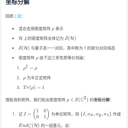
坐标分解
回顾
上篇
：
\rho
混合态用密度矩阵
表示
ρ
\mathcal{H}
\mathcal{S}
(
)
上的密度矩阵全体记为
H
S
H
(\mathcal{H})
\mathcal{S}
(
)
与量子态一一对应，其中秩为 1 的部分对应纯态
S
H
(\mathcal{H})
\rho
密度矩阵
由下边三条性质等价刻画：
ρ
†
\rho^\dagger=\rho
=
ρ
ρ
\rho
为半正定矩阵
ρ
Tr(\rho)=1
(
)
=
1
T
r
ρ
2
\rho\in\mathcal{S}
C
∈
(
)
借助泡利矩阵，我们给出密度矩阵
的
坐标分解
：
S
ρ
(\mathbb{C}^2)
1
0
I=\begin{pmatrix}1
(
)
\
En
=
{
,
,
,
}
记
为单位矩阵，则
作成
I
I
σ
σ
σ
x
y
z
& 0\\ 0 &
0
1
{I,\sigma_x,\sigma_
(\
1\end{pmatrix}
(
)
C
的一组基元，设：
H
E
n
d