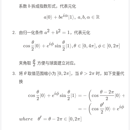
b
系数
拆成指数形式，代表元化
b
i
α
R
∣0
⟩
+
∣1
a\vert 0\rangle+be^{i\al
⟩
,
,
,
∈
a
b
e
a
b
α
2
2
a^2+b^2=1
+
=
1
由归一化条件
，代表元化
a
b
θ
θ
\cos\frac{\theta}{2}\vert
i
ϕ
cos
∣0
⟩
+
sin
∣1
⟩
,
∈
[
0
,
4
]
,
∈
[
0
,
2
]
e
θ
π
ϕ
π
2
2
\frac{\theta}
θ
夹角取
方便与球面建立对应。
2
{2}
\theta
[0,2\pi]
\theta>2\pi
[
0
,
2
]
>
2
将
取值范围缩小为
，当
时，如下变量代
θ
π
θ
π
换
−
2
(
\begin{align*} \cos\frac{
θ
θ
θ
π
i
ϕ
cos
∣0
⟩
+
sin
∣1
⟩
=
−
cos
∣0
⟩
+
e
e
2
2
2
′
(
θ
i
ϕ
=
−
cos
∣0
⟩
+
si
e
2
′
=
−
2
∈
[
0
,
2
]
w
h
er
e
θ
θ
π
π