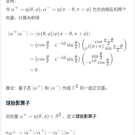
证明：
+
−
\alpha^+=\vec{n}
=
(
,
)
,
=
(
−
,
+
)
令
为方向相反的两个
α
n
θ
ϕ
α
n
π
θ
π
ϕ
(\theta,\phi),\alpha^-
向量，计算內积得
=\vec{n}(\pi-
\theta,\pi+\phi)
+
−
⟨
∣
⟩
=
⟨
(
,
)
∣
(
−
,
+
)⟩
\begin{align*} \langle\alph
α
α
ψ
θ
ϕ
ψ
π
θ
π
ϕ
−
π
θ
cos
(
)
−
2
θ
θ
i
ϕ
=
cos
sin
(
)
e
−
(
+
)
2
2
π
θ
i
ϕ
π
sin
e
2
θ
sin
(
)
−
2
θ
θ
i
ϕ
=
cos
sin
(
)
e
2
2
θ
i
ϕ
−
cos
e
2
=
0
+
−
2
\vert\alpha^+\rangle
\vert\alpha^-
\mathbb{C}^2
C
∣
⟩
∣
⟩
推论：量子态
和
作成
的一组正交基。
α
α
\rangle
球投影算子
+
2
\alpha^+=\vec{n}
=
(
,
)
∈
对向量
，定义
球投影算子
α
n
θ
ϕ
S
(\theta,\phi)\in
S^2
+
+
−
−
+
=
∣
⟩
⟨
∣
−
∣
⟩
⟨
∣
\begin{align*} \sigma_{\alp
σ
α
α
α
α
α