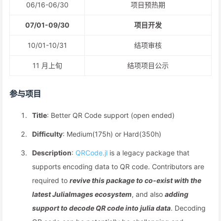
06/16-06/30
项目预热期
07/01-09/30
项目开发
10/01-10/31
结项审核
11 月上旬
结项项目公示
参与项目
Title
: Better QR Code support (open ended)
Difficulty
: Medium(175h) or Hard(350h)
Description
:
QRCode.jl
is a legacy package that
supports encoding data to QR code. Contributors are
required to
revive this package to co-exist with the
latest JuliaImages ecosystem
, and also
adding
support to decode QR code into julia data
. Decoding