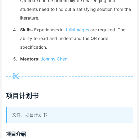
QR code can be potentially be challenging and
students need to find out a satisfying solution from the
literature.
Skills
: Experiences in
JuliaImages
are required. The
ability to read and understand the QR code
specification.
Mentors
:
Johnny Chen
项目计划书
文件：项目计划书
项目介绍