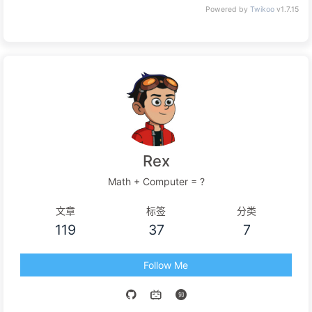
Powered by
Twikoo
v1.7.15
Rex
Math + Computer = ?
文章
标签
分类
119
37
7
Follow Me