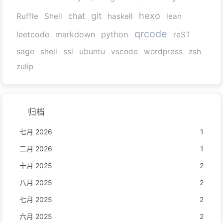
hexo
git
chat
Ruffle
Shell
haskell
lean
qrcode
python
leetcode
markdown
reST
sage
shell
ssl
ubuntu
vscode
wordpress
zsh
zulip
归档
七月 2026
1
二月 2026
1
十月 2025
2
八月 2025
2
七月 2025
2
六月 2025
2