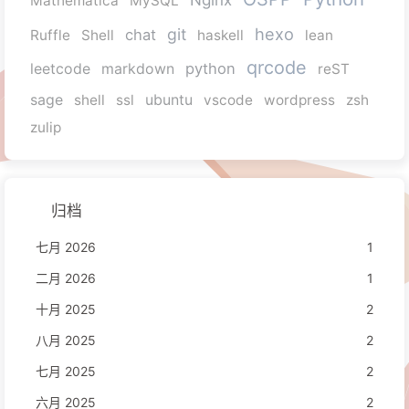
Mathematica
MySQL
hexo
git
chat
Ruffle
Shell
haskell
lean
qrcode
python
leetcode
markdown
reST
sage
shell
ssl
ubuntu
vscode
wordpress
zsh
zulip
归档
七月 2026
1
二月 2026
1
十月 2025
2
八月 2025
2
七月 2025
2
六月 2025
2