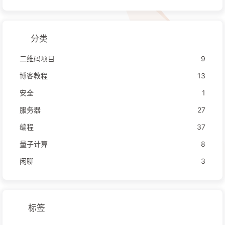
分类
二维码项目
9
博客教程
13
安全
1
服务器
27
编程
37
量子计算
8
闲聊
3
标签